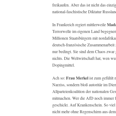
freikaufen. Aber das ist nicht das ein
national-faschistische Diktatur Russla
Mada
In Frankreich regiert mittlerweile
Terrorwelle im eigenen Land begegnen 
Millionen Staatsbürgern mit nordafrik
deutsch-französische Zusammenarbeit ze
nur bedingt. Sie sind dem Chaos zwar 
nichts. Die Weltwirtschaft hat, wen w
Dopingmittel.
Frau Merkel
Ach so:
ist zum gefühlt 
Narziss, sondern bloß autoritär im Di
Allparteienkoalition der nationalen Ge
mitmachen. Wer die AfD noch immer für
geschickt. Auf Krankenschein. So viel
nicht mehr ohne Regenschirm aus dem 