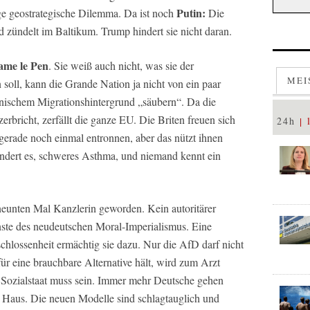
Putin:
zige geostrategische Dilemma. Da ist noch
Die
nd zündelt im Baltikum. Trump hindert sie nicht daran.
me le Pen
. Sie weiß auch nicht, was sie der
MEI
soll, kann die Grande Nation ja nicht von ein paar
anischem Migrationshintergrund „säubern“. Da die
rbricht, zerfällt die ganze EU. Die Briten freuen sich
24h
gerade noch einmal entronnen, aber das nützt ihnen
undert es, schweres Asthma, und niemand kennt ein
neunten Mal Kanzlerin geworden. Kein autoritärer
enste des neudeutschen Moral-Imperialismus. Eine
schlossenheit ermächtig sie dazu. Nur die AfD darf nicht
 eine brauchbare Alternative hält, wird zum Arzt
 Sozialstaat muss sein. Immer mehr Deutsche gehen
Haus. Die neuen Modelle sind schlagtauglich und