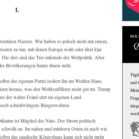
I.
WA
ritären Narziss. Wie haben es jedoch nicht mit einem,
Q
zissten zu tun, mit denen Europa wohl oder übel klar
ie drei sind das Trio infernale der Weltpolitik. Aber
der Bevölkerungen hinter ihnen steht.
Tägl
elbst der eigenen Partei isoliert ihn im Weißen Haus.
und 
kten heraus, was den Weltkonflikten nicht gut tut. Trump
Mein
er der wahre Feind sitzt im eigenen Land.
Frage
 noch schießwütigere Bürgerwehren.
darg
werd
iktatur ist Mitglied der Nato. Der Strom politisch
 schwillt an. Im nahen und mittleren Osten ist nach wie
. Selbst das saudische Königshaus kann sich nicht mehr