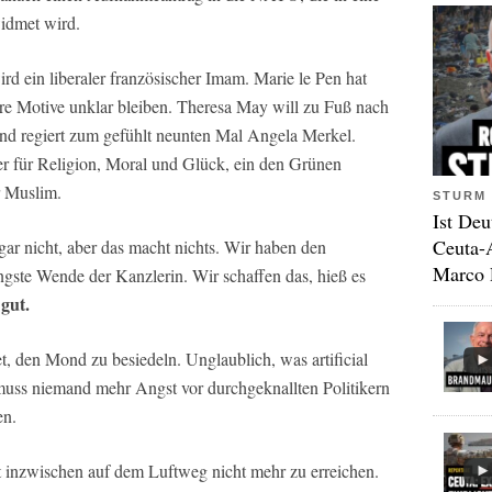
idmet wird.
ird ein liberaler französischer Imam. Marie le Pen hat
hre Motive unklar bleiben. Theresa May will zu Fuß nach
land regiert zum gefühlt neunten Mal Angela Merkel.
er für Religion, Moral und Glück, ein den Grünen
r Muslim.
STURM 
Ist Deu
Ceuta-
 gar nicht, aber das macht nichts. Wir haben den
Marco 
ngste Wende der Kanzlerin. Wir schaffen das, hieß es
 gut.
, den Mond zu besiedeln. Unglaublich, was artificial
muss niemand mehr Angst vor durchgeknallten Politikern
en.
t inzwischen auf dem Luftweg nicht mehr zu erreichen.