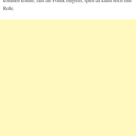
kommen könnte, falls die Politik eingreift, spielt da kaum noch eine
Rolle.