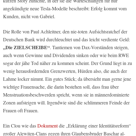
kurzen Story zunichte, in der sie die Warteschlangen für nur
angekündigte neue Tesla-Modelle beschreibt: Erfolg kommt vom
Kunden, nicht von Gabriel.
Die Rolle von Paul Achleitner, den nie-toten Aufsichtsratchef der
Deutschen Bank wird durchleuchtet und das leicht verdiente Geld:
„Die ZIELSCHEIBE“
. Tantiemen von Dax-Vorständen steigen,
auch wenn Gewinne und Dividenden sinken oder wie beim RWE
sogar der jähe Tod näher zu kommen scheint. Der Grund liegt in zu
wenig herausfordernden Grenzwerten, Hürden also, die auch der
Lahme locker nimmt. Ein gutes Stück; da übersieht man gerne jene
wichtige Frauensache, die darin bestehen soll, dass frau über
Menstruationsbeschwerden spricht, wenn sie in männerdominierte
Zonen aufsteigen will. Irgendwie sind die schlimmeren Feinde der
Frauen oft Frauen.
Ein Clou wie das
Dokument
die „Erklärung einer Identitätsreform“
großer Alewiten-Clans gegen ihren Glaubensbruder Baschar al-