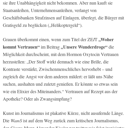
sie ihre Unabhängigkeit nicht bekommen. Aber nun kauft sie
Staatsanleihen, Unternehmensanleihen, verlangt von
Geschäftsbanken Strafzinsen auf Einlagen, überlegt, die Bürger mit
Gratisgeld zu beglücken („Helikoptergeld“).
„Woher
Grauen überkommt einen, wenn zum Titel der ZE
I
T
kommt Vertrauen“
„Unsere Wunderdroge“
im Beitrag
die
Möglichkeit durchscheint, mit dem Hormon Oxytocin Vertrauen
herzustellen: „Der Stoff wirkt demnach wie eine Brille, die
Kontraste verstärkt, Zwischenmenschliches hervorhebt – und
zugleich die Angst vor dem anderen mildert: er läßt uns Nähe
suchen, aushalten und zuletzt genießen. Er könnte so etwas sein
wie ein Elixier des Miteinanders.“ Vertrauen auf Rezept aus der
Apotheke? Oder als Zwangsimpfung?
Kunst im Journalismus ist plakative Kürze, nicht ausufernde Länge.
Die
WamS
ist auf dem Weg zurück zum kritischen Journalismus,
den Cicero-Mann Alexander Kissler per twitter wie folgt ironisierte: