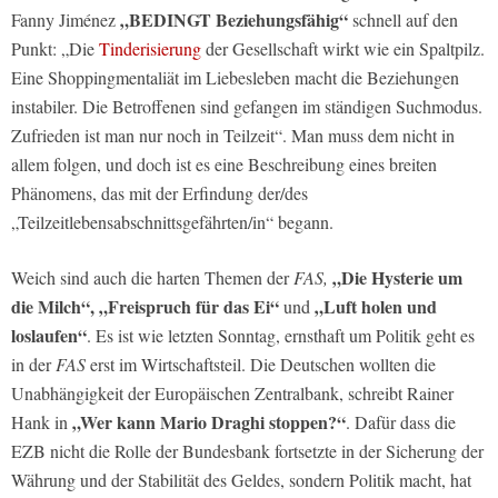
„BEDINGT Beziehungsfähig“
Fanny Jiménez
schnell auf den
Punkt: „Die
Tinderisierung
der Gesellschaft wirkt wie ein Spaltpilz.
Eine Shoppingmentaliät im Liebesleben macht die Beziehungen
instabiler. Die Betroffenen sind gefangen im ständigen Suchmodus.
Zufrieden ist man nur noch in Teilzeit“. Man muss dem nicht in
allem folgen, und doch ist es eine Beschreibung eines breiten
Phänomens, das mit der Erfindung der/des
„Teilzeitlebensabschnittsgefährten/in“ begann.
„Die Hysterie um
Weich sind auch die harten Themen der
FAS,
die Milch“, „Freispruch für das Ei“
„Luft holen und
und
loslaufen“
. Es ist wie letzten Sonntag, ernsthaft um Politik geht es
in der
FAS
erst im Wirtschaftsteil. Die Deutschen wollten die
Unabhängigkeit der Europäischen Zentralbank, schreibt Rainer
„Wer kann Mario Draghi stoppen?“
Hank in
. Dafür dass die
EZB nicht die Rolle der Bundesbank fortsetzte in der Sicherung der
Währung und der Stabilität des Geldes, sondern Politik macht, hat