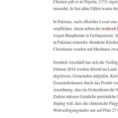
Christen gab es in Nigeria; 3.731 nige
ermordet. In fast allen Fällen waren di
In Pakistan, nach offizieller Lesart ei
verpflichtet, sitzen neben der
weltweit 
wegen Blasphemie in Gefängnissen. 20
in Pakistan ermordet, Hunderte Kirche
Christinnen wurden mit Muslimen zwang
Deutlich verschärft hat sich die Verfol
Februar 2018 werden überall im Land 
abgerissen, Gemeinden aufgelöst, Kirc
Gemeinderäumen durch das Porträt von S
Anordnung, dass im Gottesdienst die N
Zudem müssen Geistliche persönliche Da
Jinping will, dass die chinesische Fla
Weltverfolgungsindex nur auf Platz 27 (