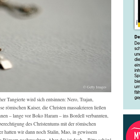
© Getty Images
er Tangierte wird sich entsinnen: Nero, Trajan,
se römischen Kaiser, die Christen massakrieren ließen
nnen – lange vor Boko Haram – ins Bordell verbannten,
berechtigung des Christentums mit der römischen
äter hatten wir dann noch Stalin, Mao, in gewissem
n Römern nachmachten. Aber das ist doch – Bitte schön!