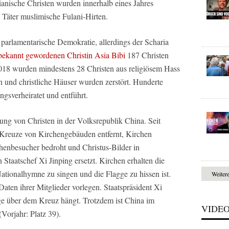
rianische Christen wurden innerhalb eines Jahres
e Täter muslimische Fulani-Hirten.
ne parlamentarische Demokratie, allerdings der Scharia
bekannt gewordenen Christin Asia Bibi
187 Christen
18 wurden mindestens 28 Christen aus religiösem Hass
n und christliche Häuser wurden zerstört. Hunderte
sverheiratet und entführt.
gung von Christen in der Volksrepublik China. Seit
Kreuze von Kirchengebäuden entfernt, Kirchen
henbesucher bedroht und Christus-Bilder in
taatschef Xi Jinping ersetzt. Kirchen erhalten die
ationalhymne zu singen und die Flagge zu hissen ist.
Weiter
ten ihrer Mitglieder vorlegen. Staatspräsident Xi
gge über dem Kreuz hängt. Trotzdem ist China im
VIDE
Vorjahr: Platz 39).