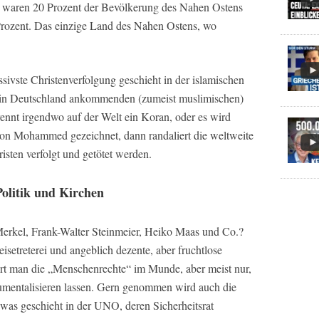
s waren 20 Prozent der Bevölkerung des Nahen Ostens
 Prozent. Das einzige Land des Nahen Ostens, wo
.
sivste Christenverfolgung geschieht in der islamischen
en in Deutschland ankommenden (zumeist muslimischen)
nnt irgendwo auf der Welt ein Koran, oder es wird
von Mohammed gezeichnet, dann randaliert die weltweite
sten verfolgt und getötet werden.
olitik und Kirchen
erkel, Frank-Walter Steinmeier, Heiko Maas und Co.?
isetreterei und angeblich dezente, aber fruchtlose
hrt man die „Menschenrechte“ im Munde, aber meist nur,
umentalisieren lassen. Gern genommen wird auch die
as geschieht in der UNO, deren Sicherheitsrat