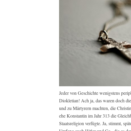
Jeder von Geschichte wenigstens periph
Diokletian! Ach ja, das waren doch die
und zu Märtyrern machten, die Christi
ehe Konstantin im Jahr 313 die Gleich
Staatsreligion verfügte. Ja, stimmt, sp
Umfang auch Hitler und Co., die es de