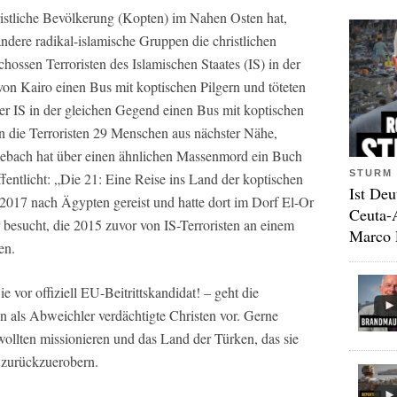
hristliche Bevölkerung (Kopten) im Nahen Osten hat,
 andere radikal-islamische Gruppen die christlichen
ssen Terroristen des Islamischen Staates (IS) in der
von Kairo einen Bus mit koptischen Pilgern und töteten
r IS in der gleichen Gegend einen Bus mit koptischen
n die Terroristen 29 Menschen aus nächster Nähe,
sebach hat über einen ähnlichen Massenmord ein Buch
STURM 
entlicht: „Die 21: Eine Reise ins Land der koptischen
Ist Deu
2017 nach Ägypten gereist und hatte dort im Dorf El-Or
Ceuta-
 besucht, die 2015 zuvor von IS-Terroristen an einem
Marco 
en.
e vor offiziell EU-Beitrittskandidat! – geht die
n als Abweichler verdächtigte Christen vor. Gerne
 wollten missionieren und das Land der Türken, das sie
 zurückzuerobern.