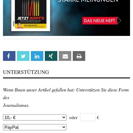
Facebook
Twitter
Linkedin
Xing
Email
Print
UNTERSTÜTZUNG
Wenn Ihnen unser Artikel gefallen hat: Unterstützen Sie diese Form
des
Journalismus.
oder
€