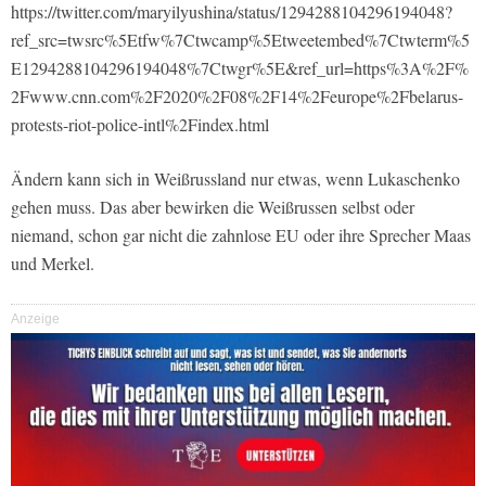
https://twitter.com/maryilyushina/status/1294288104296194048?
ref_src=twsrc%5Etfw%7Ctwcamp%5Etweetembed%7Ctwterm%5
E1294288104296194048%7Ctwgr%5E&ref_url=https%3A%2F%
2Fwww.cnn.com%2F2020%2F08%2F14%2Feurope%2Fbelarus-
protests-riot-police-intl%2Findex.html
Ändern kann sich in Weißrussland nur etwas, wenn Lukaschenko
gehen muss. Das aber bewirken die Weißrussen selbst oder
niemand, schon gar nicht die zahnlose EU oder ihre Sprecher Maas
und Merkel.
Anzeige