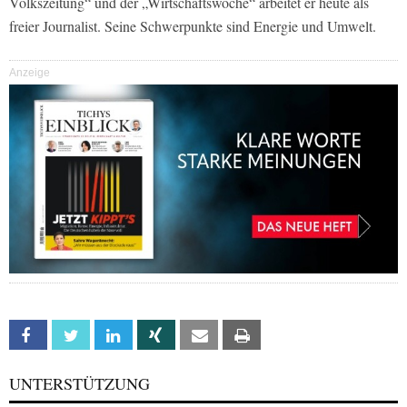
Volkszeitung“ und der „Wirtschaftswoche“ arbeitet er heute als
freier Journalist. Seine Schwer­punkte sind Energie und Umwelt.
Anzeige
Facebook
Twitter
Linkedin
Xing
Email
Print
UNTERSTÜTZUNG