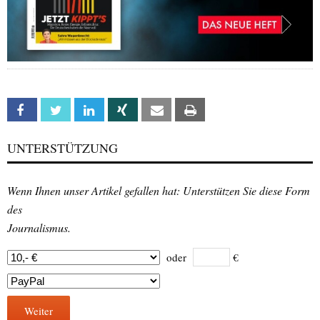
Facebook
Twitter
Linkedin
Xing
Email
Print
UNTERSTÜTZUNG
Wenn Ihnen unser Artikel gefallen hat: Unterstützen Sie diese Form
des
Journalismus.
oder
€
Weiter