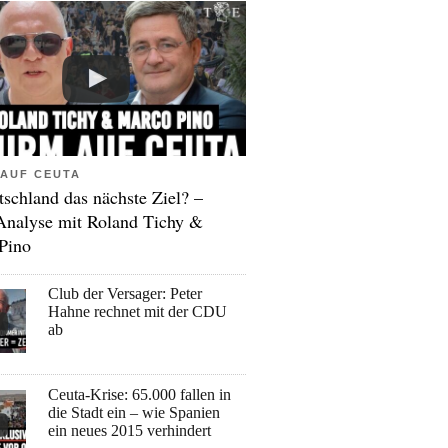
AUF CEUTA
tschland das nächste Ziel? –
Analyse mit Roland Tichy &
Pino
Club der Versager: Peter
Hahne rechnet mit der CDU
ab
Ceuta-Krise: 65.000 fallen in
die Stadt ein – wie Spanien
ein neues 2015 verhindert