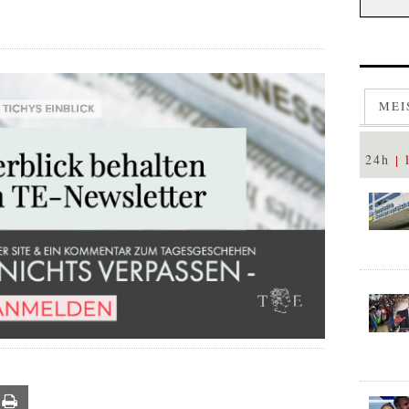
MEI
24h
ail
Print