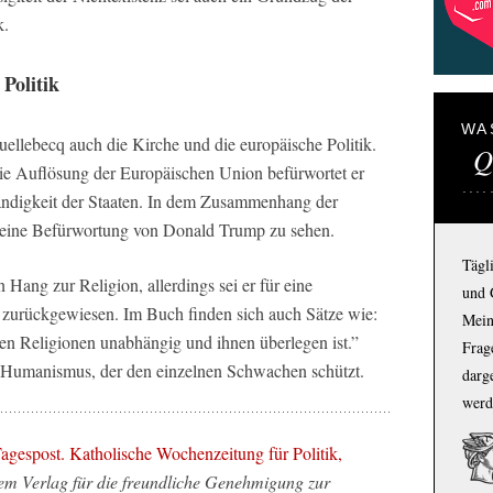
k.
Politik
WA
uellebecq auch die Kirche und die europäische Politik.
Q
 die Auflösung der Europäischen Union befürwortet er
tändigkeit der Staaten. In dem Zusammenhang der
 seine Befürwortung von Donald Trump zu sehen.
Tägl
 Hang zur Religion, allerdings sei er für eine
und 
 zurückgewiesen. Im Buch finden sich auch Sätze wie:
Mein
den Religionen unabhängig und ihnen überlegen ist.”
Frage
n Humanismus, der den einzelnen Schwachen schützt.
darg
werd
agespost. Katholische Wochenzeitung für Politik,
em Verlag für die freundliche Genehmigung zur