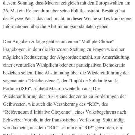
diesem Sonntag, dass Macron zeitgleich mit den Europawahlen am
26. Mai ein Referendum über seine Politik anstrebt. Bestätigt hat
der Élysée-Palast das noch nicht, in dieser Woche soll es konkretere
Informationen über die Abstimmungsmodalitäten geben.
Den Angaben zufolge geht es um einen “Multiple Choice“-
Fragebogen, in dem die Franzosen Stellung zu Fragen wie einer
möglichen Reduzierung der Abgeordnetenzahl, zur Ämterhäufung,
einer eventuellen Wahlpflicht oder zur partizipativen Demokratie
beziehen sollen. Eine Abstimmung über die Wiedereinführung der
sogenannten “Reichensteuer“, der “Impôt de Solidarité sur la
Fortune (ISF)“, schließt Macron weiterhin aus. Die
Wiedereinführung der ISF ist eine der zentralen Forderungen der
Gelbwesten, wie auch die Verankerung des “RIC“, des
“Référendum d’Initiative Citoyenne“, eines Volksbegehrens nach
Schweizer Vorbild in der französischen Verfassung. Spitzfindig,
wer da meint, aus dem “RIC“ sei nun ein “RIP“ geworden, ein