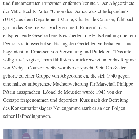
und fundamentalen Prinzipien entfernen könnte“. Der Abgeordnete
der Mitte-Rechts-Partei “Union des Démocrates et Indépendants
(UDI) aus dem Département Marne, Charles de Courson, fühlt sich
gar an das Regime von Vichy erinnert: Er meint, dass
entsprechende Gesetze bereits existierten, die Entscheidung über ein
Demonstrationsverbot sei bislang den Gerichten vorbehalten – und
liege nicht im Ermessen von Verwaltung und Präfekten. “Das artet
völlig aus“, sagt er, “man fühlt sich zurückversetzt unter das Regime
von Vichy.“ Courson weiß, worüber er spricht: Sein Großvater
gehörte zu einer Gruppe von Abgeordneten, die sich 1940 gegen
eine nahezu unbegrenzte Machterweiterung für Marschall Philippe
Pétain aussprachen. Léonel de Moustier wurde 1943 von der
Gestapo festgenommen und deportiert. Kurz nach der Befreiung
des Konzentrationslagers Neuengamme starb er an den Folgen
seiner Haftbedingungen.