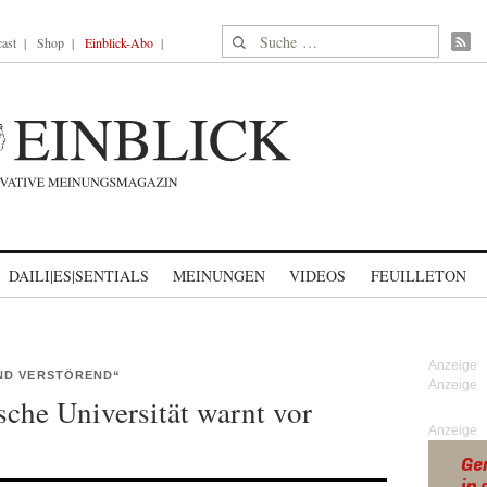
Suche nach:
ast
Shop
Einblick-Abo
DAILI|ES|SENTIALS
MEINUNGEN
VIDEOS
FEUILLETON
ND VERSTÖREND“
sche Universität warnt vor
Anzeige