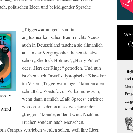
ch, politischen Ideen und beleidigender Sprache
„Triggerwarnungen“ sind im
WA
angloamerikanischen Raum nichts Neues –
Q
auch in Deutschland tauchen sie allmählich
auf. In der Vergangenheit haben sie etwa
schon „Sherlock Holmes“, „Harry Potter“
oder „Herr der Ringe“ getroffen. Und nun
Tägl
ist eben auch Orwells dystopischer Klassiker
und 
im Visier. „Triggerwarnungen“ können aber
Mein
schnell die Vorstufe zur Verbannung sein,
Frage
TROLS
wenn dann nämlich „Safe Spaces“ errichtet
darg
werden, aus denen alles, was jemanden
 wird:
werd
„triggern“ könnte, entfernt wird. Nicht nur
Bücher, sondern auch Menschen,
om Campus vertrieben werden sollen, weil ihre Ideen