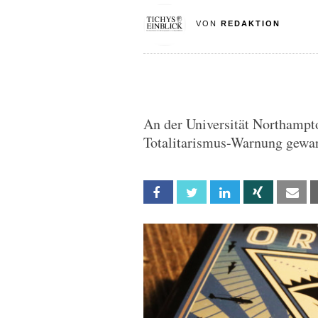
VON
REDAKTION
An der Universität Northampt
Totalitarismus-Warnung gewarn
Facebook
Twitter
Linkedin
Xing
Em