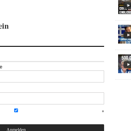
ein
se