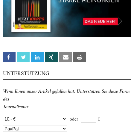
Facebook
Twitter
Linkedin
Xing
Email
Print
UNTERSTÜTZUNG
Wenn Ihnen unser Artikel gefallen hat: Unterstützen Sie diese Form
des
Journalismus.
oder
€