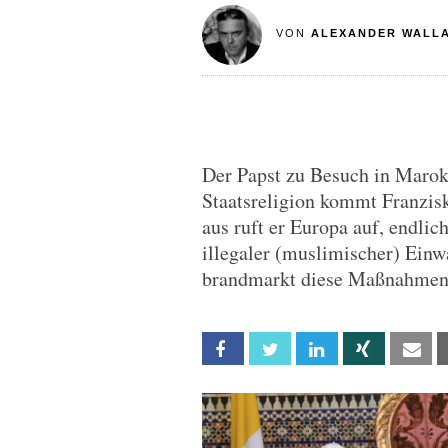
VON
ALEXANDER WALL
Der Papst zu Besuch in Marok
Staatsreligion kommt Franzis
aus ruft er Europa auf, endl
illegaler (muslimischer) Einw
brandmarkt diese Maßnahmen 
Facebook
Twitter
Linkedin
Xing
Em