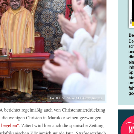
FADEL SENNA/AFP/Getty Images
A berichtet regelmäßig auch von Christenunterdrückung
7, die wenigen Christen in Marokko seinen gezwungen,
u begehen“
. Zitiert wird hier auch die spanische Zeitung
ordafrikanischen Königreich würde laut „Strafgesetzbuch