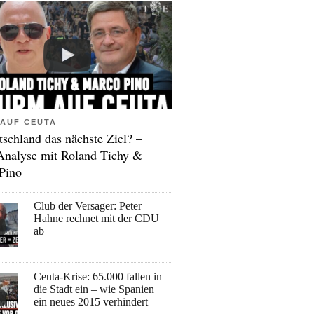
AUF CEUTA
tschland das nächste Ziel? –
Analyse mit Roland Tichy &
Pino
Club der Versager: Peter
Hahne rechnet mit der CDU
ab
Ceuta-Krise: 65.000 fallen in
die Stadt ein – wie Spanien
ein neues 2015 verhindert