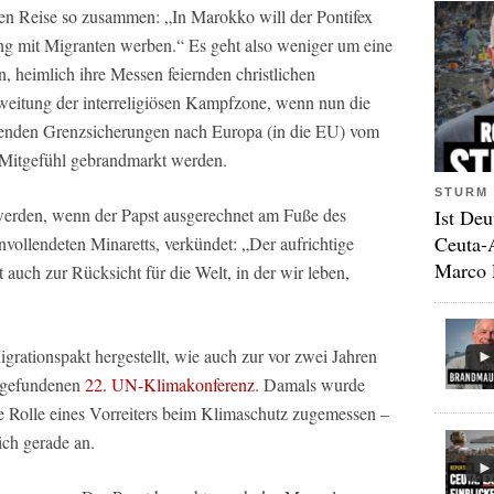
hen Reise so zusammen: „In Marokko will der Pontifex
ng mit Migranten werben.“ Es geht also weniger um eine
en, heimlich ihre Messen feiernden christlichen
eitung der interreligiösen Kampfzone, wenn nun die
lenden Grenzsicherungen nach Europa (in die EU) vom
 Mitgefühl gebrandmarkt werden.
STURM 
erden, wenn der Papst ausgerechnet am Fuße des
Ist Deu
Ceuta-
nvollendeten Minaretts, verkündet: „Der aufrichtige
Marco 
 auch zur Rücksicht für die Welt, in der wir leben,
rationspakt hergestellt, wie auch zur vor zwei Jahren
ttgefundenen
22. UN-Klimakonferenz
. Damals wurde
e Rolle eines Vorreiters beim Klimaschutz zugemessen –
ich gerade an.