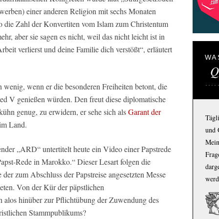
bwerben) einer anderen Religion mit sechs Monaten
ko die Zahl der Konvertiten vom Islam zum Christentum
, aber sie sagen es nicht, weil das nicht leicht ist in
it verlierst und deine Familie dich verstößt“, erläutert
WA
Q
ch wenig, wenn er die besonderen Freiheiten betont, die
 V genießen würden. Den freut diese diplomatische
 kühn genug, zu erwidern, er sehe sich als
Garant der
Tägl
 im Land.
und 
Mein
ender „ARD“ untertitelt heute ein Video einer Papstrede
Frage
Papst-Rede in Marokko.“ Dieser Lesart folgen die
darg
 der zum Abschluss der Papstreise angesetzten Messe
werd
eten. Von der Kür der päpstlichen
h alos hinüber zur Pflichtübung der Zuwendung des
istlichen Stammpublikums?