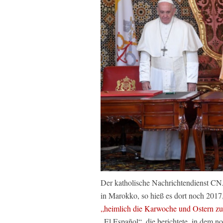
Der katholische Nachrichtendienst CN
in Marokko, so hieß es dort noch 201
„heimlich die Karwoche und Ostern z
„El Español“, die berichtete, in dem n