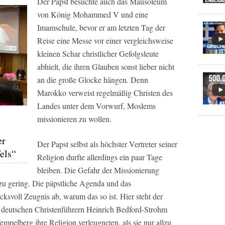
Der Papst besuchte auch das Mausoleum
von König Mohammed V und eine
Imamschule, bevor er am letzten Tag der
Reise eine Messe vor einer vergleichsweise
kleinen Schar christlicher Gefolgsleute
abhielt, die ihren Glauben sonst lieber nicht
an die große Glocke hängen. Denn
Marokko verweist regelmäßig Christen des
Landes unter dem Vorwurf, Moslems
missionieren zu wollen.
er
Der Papst selbst als höchster Vertreter seiner
els“
Religion durfte allerdings ein paar Tage
bleiben. Die Gefahr der Missionierung
h zu gering. Die päpstliche Agenda und das
voll Zeugnis ab, warum das so ist. Hier steht der
en deutschen Christenführern Heinrich Bedford-Strohm
pelberg ihre Religion verleugneten, als sie nur allzu