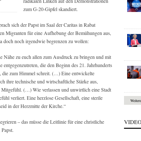
radikalen Linken auf den Demonstrationen
zum G-20-Gipfel skandiert.
prach sich der Papst im Saal der Caritas in Rabat
galen Migranten für eine Aufhebung der Bemühungen aus,
a doch noch irgendwie begrenzen zu wollen:
ine Nähe zu euch allen zum Ausdruck zu bringen und mit
 entgegenzutreten, die den Beginn des 21. Jahrhunderts
de, die zum Himmel schreit. (…) Eine entwickelte
rch ihre technische und wirtschaftliche Stärke aus,
 Mitgefühl. (…) Wie verlassen und unwirtlich eine Stadt
ühl verliert. Eine herzlose Gesellschaft, eine sterile
Weiter
seid in der Herzmitte der Kirche.“
VIDE
rieren – das müsse die Leitlinie für eine christliche
n Papst.