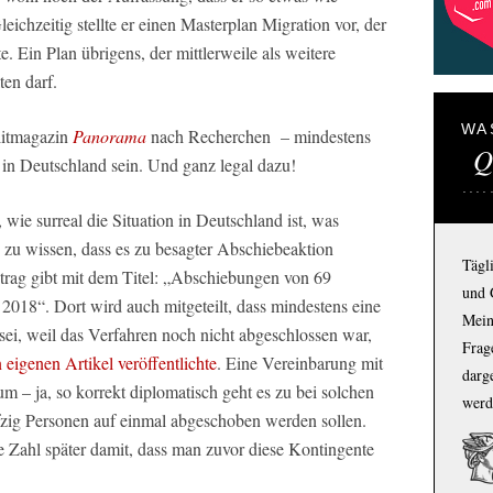
ichzeitig stellte er einen Masterplan Migration vor, der
e. Ein Plan übrigens, der mittlerweile als weitere
en darf.
WA
litmagazin
Panorama
nach Recherchen – mindestens
Q
in Deutschland sein. Und ganz legal dazu!
ie surreal die Situation in Deutschland ist, was
 zu wissen, dass es zu besagter Abschiebeaktion
Tägl
ntrag gibt mit dem Titel: „Abschiebungen von 69
und 
2018“. Dort wird auch mitgeteilt, dass mindestens eine
Mein
sei, weil das Verfahren noch nicht abgeschlossen war,
Frage
 eigenen Artikel veröffentlichte
. Eine Vereinbarung mit
darg
m – ja, so korrekt diplomatisch geht es zu bei solchen
werd
fzig Personen auf einmal abgeschoben werden sollen.
e Zahl später damit, dass man zuvor diese Kontingente