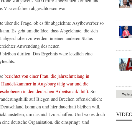
n Höhe von jeweils 5000 Euro abbezahlen können und
as Visaverfahren abgeschlossen war.
tte über die Frage, ob es für abgelehnte Asylbewerber so
ann. Es geht um die Idee, dass Abgelehnte, die sich
tatt abgeschoben zu werden, in einen anderen Status
gereichter Anwendung des neuen
bleiben dürften. Das Ergebnis wäre letztlich eine
lrechts.
ise
berichtet von einer Frau, die jahrzehntelang in
und Handelskammer in Augsburg tätig war und die
eschobenen in den deutschen Arbeitsmarkt hilft
. So
Weiter
wanderungshilfe auf Biegen und Brechen offensichtlich:
 Deutschland kommen und hier dauerhaft bleiben will,
VIDE
ckt anstellen, um das nicht zu schaffen. Und wo es doch
ch eine deutsche Organisation, die einspringt und