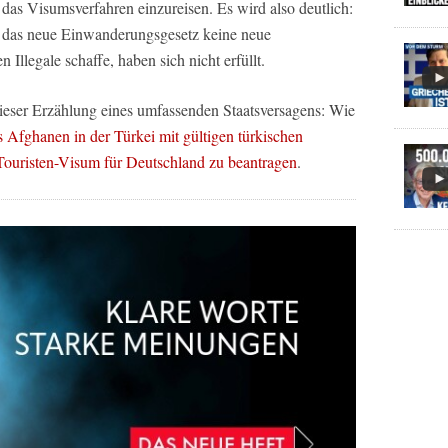
das Visumsverfahren einzureisen. Es wird also deutlich:
 das neue Einwanderungsgesetz keine neue
Illegale schaffe, haben sich nicht erfüllt.
dieser Erzählung eines umfassenden Staatsversagens: Wie
es Afghanen in der Türkei mit gültigen türkischen
 Touristen-Visum für Deutschland zu beantragen
.