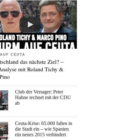
AUF CEUTA
tschland das nächste Ziel? –
Analyse mit Roland Tichy &
Pino
Club der Versager: Peter
Hahne rechnet mit der CDU
ab
Ceuta-Krise: 65.000 fallen in
die Stadt ein – wie Spanien
ein neues 2015 verhindert