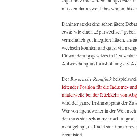
sogar brav ihre Abschiebungskosten i
mussten dann zwei Jahre warten, bis d
Dahinter steckt eine schon ältere Deba
etwas wie einen „Spurwechsel“ geben k
vermeintlich gut integriert hätten, ans
wechseln könnten und quasi via nach
Einwanderungsgesetzes in Deutschland 
Aufweichung und Aushöhlung des Asy
Der
Bayerische Rundfunk
beispielswe
leitender Position für die Industrie- 
mittlerweile bei der Rückkehr von Abg
wird der ganze Irrsinnsapparat der Zu
Wer von irgendwoher in der Welt nach
der muss sich schon mehrfach ungeschi
nicht gelingt, da findet sich immer no
organisiert.