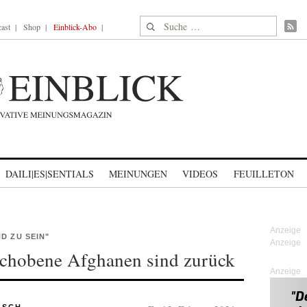
Suche nach:
ast
Shop
Einblick-Abo
DAILI|ES|SENTIALS
MEINUNGEN
VIDEOS
FEUILLETON
D ZU SEIN"
schobene Afghanen sind zurück
Anzeige