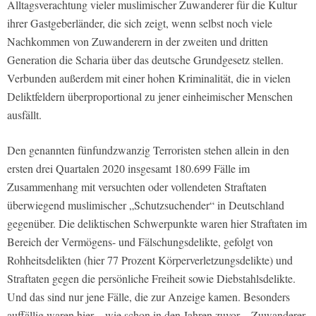
Alltagsverachtung vieler muslimischer Zuwanderer für die Kultur
ihrer Gastgeberländer, die sich zeigt, wenn selbst noch viele
Nachkommen von Zuwanderern in der zweiten und dritten
Generation die Scharia über das deutsche Grundgesetz stellen.
Verbunden außerdem mit einer hohen Kriminalität, die in vielen
Deliktfeldern überproportional zu jener einheimischer Menschen
ausfällt.
Den genannten fünfundzwanzig Terroristen stehen allein in den
ersten drei Quartalen 2020 insgesamt 180.699 Fälle im
Zusammenhang mit versuchten oder vollendeten Straftaten
überwiegend muslimischer „Schutzsuchender“ in Deutschland
gegenüber. Die deliktischen Schwerpunkte waren hier Straftaten im
Bereich der Vermögens- und Fälschungsdelikte, gefolgt von
Rohheitsdelikten (hier 77 Prozent Körperverletzungsdelikte) und
Straftaten gegen die persönliche Freiheit sowie Diebstahlsdelikte.
Und das sind nur jene Fälle, die zur Anzeige kamen. Besonders
auffällig waren hier – wie schon in den Jahren zuvor – Zuwanderer