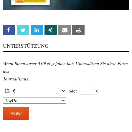
Facebook
Twitter
Linkedin
Xing
Email
Print
UNTERSTÜTZUNG
Wenn Ihnen unser Artikel gefallen hat: Unterstützen Sie diese Form
des
Journalismus.
oder
€
Weiter