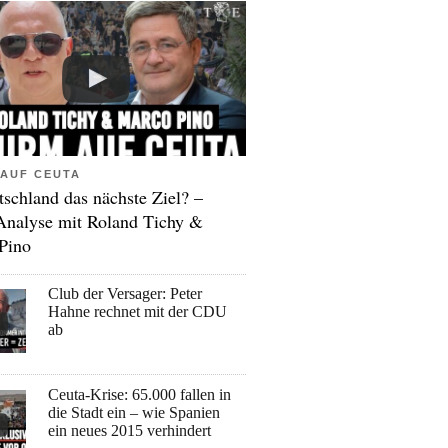
AUF CEUTA
tschland das nächste Ziel? –
Analyse mit Roland Tichy &
Pino
Club der Versager: Peter
Hahne rechnet mit der CDU
ab
Ceuta-Krise: 65.000 fallen in
die Stadt ein – wie Spanien
ein neues 2015 verhindert