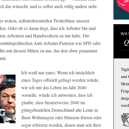
ch das wünscht, und es selbst auch völlig anders sieht.
r woken, selbstreferentiellen Twitterblase unserer
en. Oder ob es daran liegt, dass ich Arbeiter bin und
WA
eren Arbeitern und Handwerkern zu tun habe. Die
Q
entitätspolitischen Anti-Arbeiter-Parteien wie SPD oder
chts mit diesem Milieu zu tun, das den oben genannten
mmt.
Tägl
Ich weiß nur eines: Wenn ich tatsächlich
und 
eines Tages offiziell gefragt werden würde,
Mein
wie ich mir das Leben im Jahr 2040
Frage
vorstelle, würde ich antworten, dass ich
darg
glaube, dass bizarrerweise 2040 im
werd
grüngebeutelten Deutschland alte Leute in
ihren Wohnungen oder Häusern frieren oder
sogar erfrieren werden, denen man seit ihrer