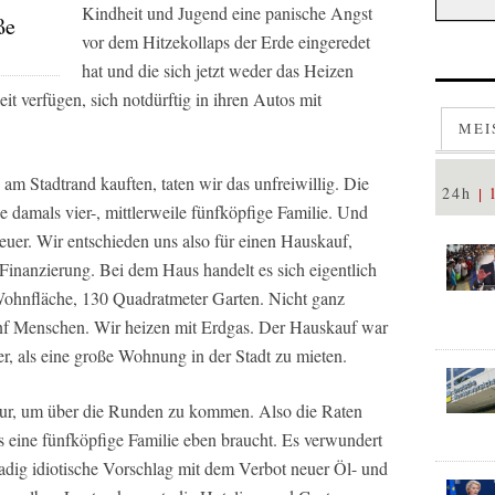
Kindheit und Jugend eine panische Angst
ße
vor dem Hitzekollaps der Erde eingeredet
hat und die sich jetzt weder das Heizen
it verfügen, sich notdürftig in ihren Autos mit
MEI
am Stadtrand kauften, taten wir das unfreiwillig. Die
24h
 damals vier-, mittlerweile fünfköpfige Familie. Und
er. Wir entschieden uns also für einen Hauskauf,
Finanzierung. Bei dem Haus handelt es sich eigentlich
ohnfläche, 130 Quadratmeter Garten. Nicht ganz
fünf Menschen. Wir heizen mit Erdgas. Der Hauskauf war
er, als eine große Wohnung in der Stadt zu mieten.
 nur, um über die Runden zu kommen. Also die Raten
s eine fünfköpfige Familie eben braucht. Es verwundert
radig idiotische Vorschlag mit dem Verbot neuer Öl- und