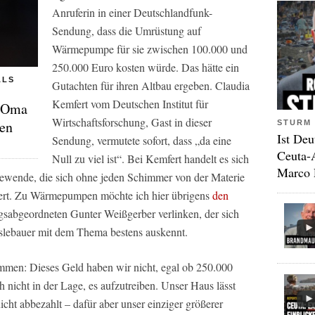
Anruferin in einer Deutschlandfunk-
Sendung, dass die Umrüstung auf
Wärmepumpe für sie zwischen 100.000 und
250.000 Euro kosten würde. Das hätte ein
ALS
Gutachten für ihren Altbau ergeben. Claudia
Kemfert vom Deutschen Institut für
r-Oma
Wirtschaftsforschung, Gast in dieser
hen
STURM 
Ist Deu
Sendung, vermutete sofort, dass „da eine
Ceuta-
Null zu viel ist“. Bei Kemfert handelt es sich
Marco 
iewende, die sich ohne jeden Schimmer von der Materie
t. Zu Wärmepumpen möchte ich hier übrigens
den
abgeordneten Gunter Weißgerber verlinken, der sich
slebauer mit dem Thema bestens auskennt.
en: Dieses Geld haben wir nicht, egal ob 250.000
 nicht in der Lage, es aufzutreiben. Unser Haus lässt
nicht abbezahlt – dafür aber unser einziger größerer