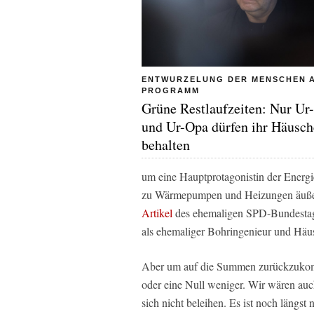
ENTWURZELUNG DER MENSCHEN 
PROGRAMM
Grüne Restlaufzeiten: Nur U
und Ur-Opa dürfen ihr Häusc
behalten
um eine Hauptprotagonistin der Energ
zu Wärmepumpen und Heizungen äußer
Artikel
des ehemaligen SPD-Bundestags
als ehemaliger Bohringenieur und Häu
Aber um auf die Summen zurückzukomm
oder eine Null weniger. Wir wären auch
sich nicht beleihen. Es ist noch längst 