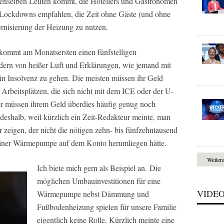
enselben Leuten kommt, die Hoteliers und Gastronomen
Lockdowns empfahlen, die Zeit ohne Gäste (und ohne
rnisierung der Heizung zu nutzen.
kommt am Monatsersten einen fünfstelligen
dern von heißer Luft und Erklärungen, wie jemand mit
in Insolvenz zu gehen. Die meisten müssen ihr Geld
n Arbeitsplätzen, die sich nicht mit dem ICE oder der U-
er müssen ihrem Geld überdies häufig genug noch
 deshalb, weil kürzlich ein Zeit-Redakteur meinte, man
 zeigen, der nicht die nötigen zehn- bis fünfzehntausend
 einer Wärmepumpe auf dem Konto herumliegen hätte.
Weiter
Ich biete mich gern als Beispiel an. Die
möglichen Umbauinvestitionen für eine
VIDE
Wärmepumpe nebst Dämmung und
Fußbodenheizung spielen für unsere Familie
eigentlich keine Rolle. Kürzlich meinte eine