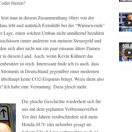
oder frieren?
 hört man in diesem Zusammenhang öfters von der
Haus lebt und natürlich Extrahilfe bei der “Wärmewende”
der Lage, einen solchen Umbau nicht annähernd bezahlen
 Zuschüssen (unter anderem von meinem Steuergeld und
den sich aber nicht nur ein paar einsame ältere Damen.
er in diesem Land. Auch, wenn Kevin Kühnert das
nbesitzer ist reich. Interessant finde ich es auch, dass
 Strommix in Deutschland gegenüber einer modernen
berhaupt keine CO2-Ersparnis bringt. Wozu dient also
h? Ich habe eine Vermutung. Dazu gleich mehr.
Die gleiche Geschichte wiederholt sich für
uns mit dem geplanten Verbrennerverbot.
Vor drei Jahren verabschiedete sich mein
Honda-SUV (der nebenbei gesagt im
Schnitt 7 bis 8 Liter verbrauchte) nach 14