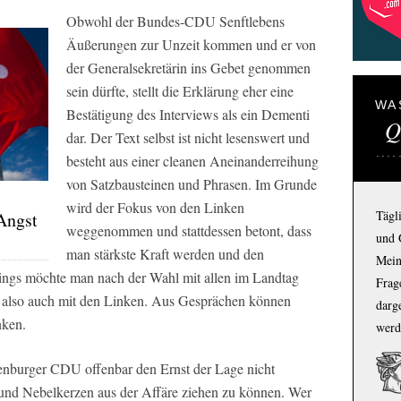
Obwohl der Bundes-CDU Senftlebens
Äußerungen zur Unzeit kommen und er von
der Generalsekretärin ins Gebet genommen
sein dürfte, stellt die Erklärung eher eine
WA
Bestätigung des Interviews als ein Dementi
Q
dar. Der Text selbst ist nicht lesenswert und
besteht aus einer cleanen Aneinanderreihung
von Satzbausteinen und Phrasen. Im Grunde
wird der Fokus von den Linken
Tägl
Angst
weggenommen und stattdessen betont, dass
und 
man stärkste Kraft werden und den
Mein
rdings möchte man nach der Wahl mit allen im Landtag
Frage
, also auch mit den Linken. Aus Gesprächen können
darg
nken.
werd
nburger CDU offenbar den Ernst der Lage nicht
n und Nebelkerzen aus der Affäre ziehen zu können. Wer