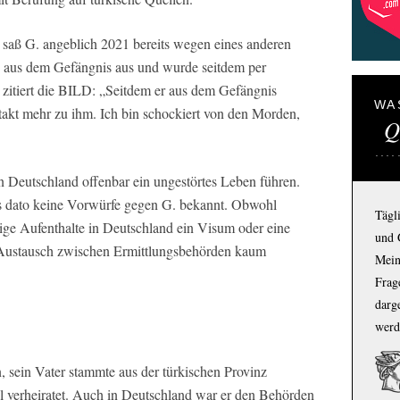
m saß G. angeblich 2021 bereits wegen eines anderen
h aus dem Gefängnis aus und wurde seitdem per
 zitiert die BILD: „Seitdem er aus dem Gefängnis
WA
takt mehr zu ihm. Ich bin schockiert von den Morden,
Q
n Deutschland offenbar ein ungestörtes Leben führen.
is dato keine Vorwürfe gegen G. bekannt. Obwohl
Tägl
stige Aufenthalte in Deutschland ein Visum oder eine
und 
n Austausch zwischen Ermittlungsbehörden kaum
Mein
Frage
darg
werd
, sein Vater stammte aus der türkischen Provinz
 verheiratet. Auch in Deutschland war er den Behörden