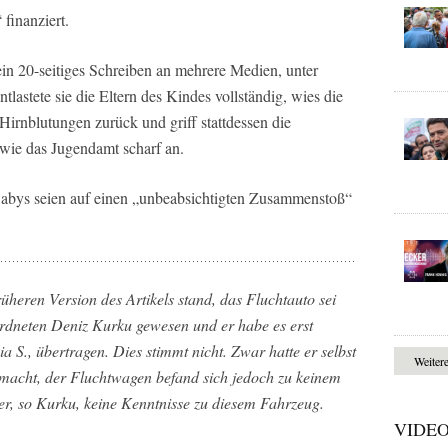
finanziert.
 ein 20-seitiges Schreiben an mehrere Medien, unter
lastete sie die Eltern des Kindes vollständig, wies die
rnblutungen zurück und griff stattdessen die
ie das Jugendamt scharf an.
Babys seien auf einen „unbeabsichtigten Zusammenstoß“
rüheren Version des Artikels stand, das Fluchtauto sei
rdneten Deniz Kurku gewesen und er habe es erst
ia S., übertragen. Dies stimmt nicht. Zwar hatte er selbst
Weiter
 gemacht, der Fluchtwagen befand sich jedoch zu keinem
 er, so Kurku, keine Kenntnisse zu diesem Fahrzeug.
VIDE