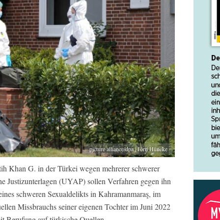
picture alliance/dpa | Jörn Hüneke
tih Khan G. in der Türkei wegen mehrerer schwerer
he Justizunterlagen (UYAP) sollen Verfahren gegen ihn
 eines schweren Sexualdelikts in Kahramanmaraş, im
uellen Missbrauchs seiner eigenen Tochter im Juni 2022
t Berufung auf türkische Quellen.