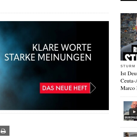
STURM 
Ist Deu
Ceuta-
Marco 
ail
Print