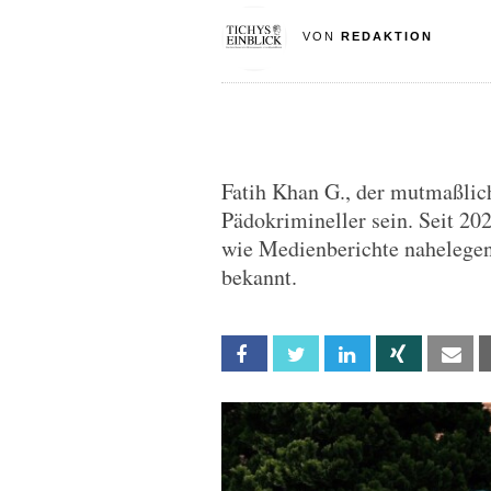
VON
REDAKTION
Fatih Khan G., der mutmaßlich
Pädokrimineller sein. Seit 20
wie Medienberichte nahelegen
bekannt.
Facebook
Twitter
Linkedin
Xing
Em