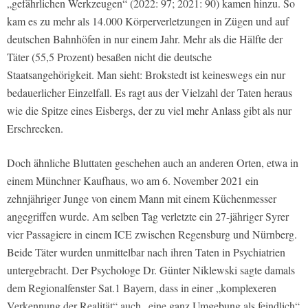
„gefährlichen Werkzeugen“ (2022: 97; 2021: 90) kamen hinzu. So
kam es zu mehr als 14.000 Körperverletzungen in Zügen und auf
deutschen Bahnhöfen in nur einem Jahr. Mehr als die Hälfte der
Täter (55,5 Prozent) besaßen nicht die deutsche
Staatsangehörigkeit. Man sieht: Brokstedt ist keineswegs ein nur
bedauerlicher Einzelfall. Es ragt aus der Vielzahl der Taten heraus
wie die Spitze eines Eisbergs, der zu viel mehr Anlass gibt als nur
Erschrecken.
Doch ähnliche Bluttaten geschehen auch an anderen Orten, etwa in
einem Münchner Kaufhaus, wo am 6. November 2021 ein
zehnjähriger Junge von einem Mann mit einem Küchenmesser
angegriffen wurde. Am selben Tag verletzte ein 27-jähriger Syrer
vier Passagiere in einem ICE zwischen Regensburg und Nürnberg.
Beide Täter wurden unmittelbar nach ihren Taten in Psychiatrien
untergebracht. Der Psychologe Dr. Günter Niklewski sagte damals
dem Regionalfenster Sat.1 Bayern, dass in einer „komplexeren
Verkennung der Realität“ auch „eine ganz Umgebung als feindlich“