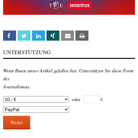
Facebook
Twitter
Linkedin
Xing
Email
Print
UNTERSTÜTZUNG
Wenn Ihnen unser Artikel gefallen hat: Unterstützen Sie diese Form
des
Journalismus.
oder
€
Weiter