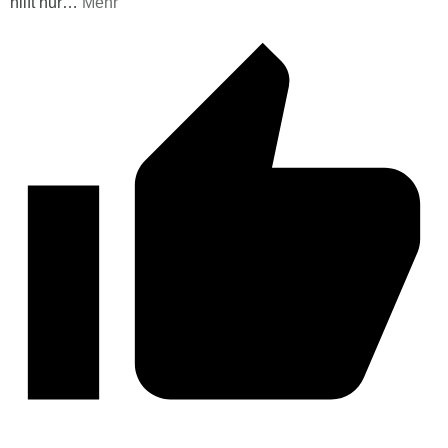
hilft nur
…
Mehr