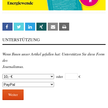
Facebook
Twitter
Linkedin
Xing
Email
Print
UNTERSTÜTZUNG
Wenn Ihnen unser Artikel gefallen hat: Unterstützen Sie diese Form
des
Journalismus.
oder
€
Weiter