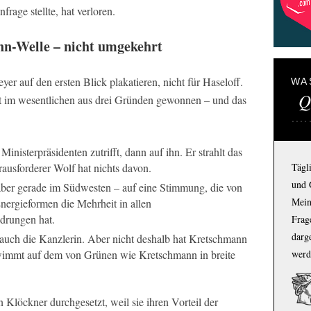
frage stellte, hat verloren.
nn-Welle – nicht umgekehrt
er auf den ersten Blick plakatieren, nicht für Haseloff.
WA
Q
t im wesentlichen aus drei Gründen gewonnen – und das
nisterpräsidenten zutrifft, dann auf ihn. Er strahlt das
Tägl
rausforderer Wolf hat nichts davon.
und 
, aber gerade im Südwesten – auf eine Stimmung, die von
Mein
nergieformen die Mehrheit in allen
hdrungen hat.
Frage
darg
auch die Kanzlerin. Aber nicht deshalb hat Kretschmann
werd
immt auf dem von Grünen wie Kretschmann in breite
 Klöckner durchgesetzt, weil sie ihren Vorteil der