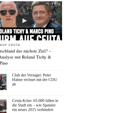
AUF CEUTA
tschland das nächste Ziel? –
Analyse mit Roland Tichy &
Pino
Club der Versager: Peter
Hahne rechnet mit der CDU
ab
Ceuta-Krise: 65.000 fallen in
die Stadt ein – wie Spanien
ein neues 2015 verhindert