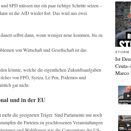
und SPD müssen nur ein paar richtige Schritte setzen –
 dann ist die AfD wieder fort. Das wird aus zwei
 dauert selbst dann, wenn weniger neue kommen, bis zu
blemen von Wirtschaft und Gesellschaft ist das
STURM 
Ist Deu
Ceuta-
rden könnte, welche die eigentlichen Zukunftsaufgaben
Marco 
e solches von FPÖ, Syriza, Le Pen, Podemos und
lich gar nicht.
onal und in der EU
cht mehr die geeigneten Träger. Sind Parlamente nur noch
chrumpfen die Parteien zu geschlossenen Veranstaltungen
hlmänner und Wahlfrauen wie die Conventions der US-