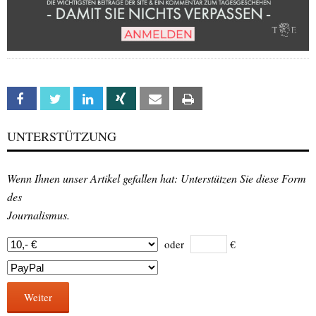
Facebook
Twitter
Linkedin
Xing
Email
Print
UNTERSTÜTZUNG
Wenn Ihnen unser Artikel gefallen hat: Unterstützen Sie diese Form
des
Journalismus.
oder
€
Weiter