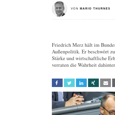
VON
MARIO THURNES
Friedrich Merz hält im Bunde
Außenpolitik. Er beschwört z
Stärke und wirtschaftliche Er
verraten die Wahrheit dahinter
Facebook
Twitter
Linkedin
Xing
Em