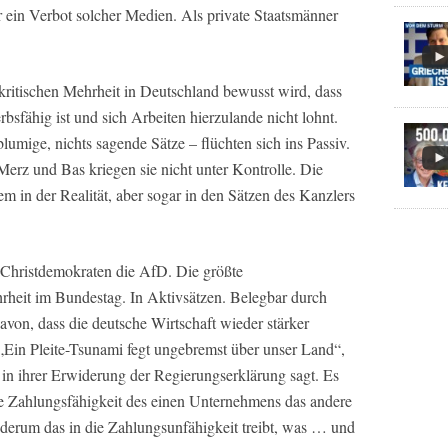
r ein Verbot solcher Medien. Als private Staatsmänner
kritischen Mehrheit in Deutschland bewusst wird, dass
bsfähig ist und sich Arbeiten hierzulande nicht lohnt.
lumige, nichts sagende Sätze – flüchten sich ins Passiv.
erz und Bas kriegen sie nicht unter Kontrolle. Die
em in der Realität, aber sogar in den Sätzen des Kanzlers
d Christdemokraten die AfD. Die größte
hrheit im Bundestag. In Aktivsätzen. Belegbar durch
avon, dass die deutsche Wirtschaft wieder stärker
„Ein Pleite-Tsunami fegt ungebremst über unser Land“,
in ihrer Erwiderung der Regierungserklärung sagt. Es
e Zahlungsfähigkeit des einen Unternehmens das andere
erum das in die Zahlungsunfähigkeit treibt, was … und