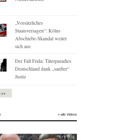
„Vorsätzliches
Staatsversagen“: Kölns
Abschiebe-Skandal weitet
sich aus
Der Fall Frida: Täterparadies
Deutschland dank „sanfter“
Justiz
e >>
O
» alle Videos