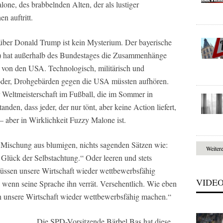
one, des brabbelnden Alten, der als lustiger
 auftritt.
über Donald Trump ist kein Mysterium. Der bayerische
) hat außerhalb des Bundestages die Zusammenhänge
g von den USA. Technologisch, militärisch und
öder, Drohgebärden gegen die USA müssten aufhören.
 Weltmeisterschaft im Fußball, die im Sommer in
anden, dass jeder, der nur tönt, aber keine Action liefert,
– aber in Wirklichkeit Fuzzy Malone ist.
 Mischung aus blumigen, nichts sagenden Sätzen wie:
Weiter
lück der Selbstachtung.“ Oder leeren und stets
üssen unsere Wirtschaft wieder wettbewerbsfähig
VIDE
wenn seine Sprache ihn verrät. Versehentlich. Wie eben
n unsere Wirtschaft wieder wettbewerbsfähig machen.“
Die SPD-Vorsitzende Bärbel Bas hat diese