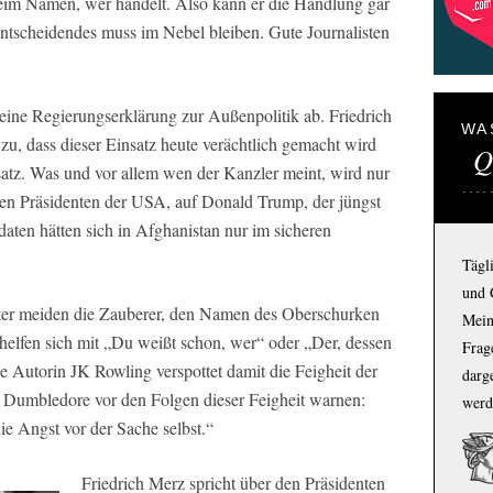
 beim Namen, wer handelt. Also kann er die Handlung gar
Entscheidendes muss im Nebel bleiben. Gute Journalisten
ine Regierungserklärung zur Außenpolitik ab. Friedrich
WA
zu, dass dieser Einsatz heute verächtlich gemacht wird
Q
atz. Was und vor allem wen der Kanzler meint, wird nur
 den Präsidenten der USA, auf Donald Trump, der jüngst
daten hätten sich in Afghanistan nur im sicheren
Tägl
und 
otter meiden die Zauberer, den Namen des Oberschurken
Mein
elfen sich mit „Du weißt schon, wer“ oder „Der, dessen
Frage
 Autorin JK Rowling verspottet damit die Feigheit der
darg
s Dumbledore vor den Folgen dieser Feigheit warnen:
werd
e Angst vor der Sache selbst.“
Friedrich Merz spricht über den Präsidenten