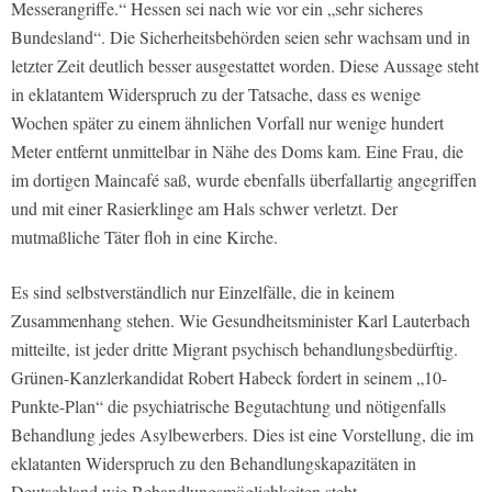
Messerangriffe.“ Hessen sei nach wie vor ein „sehr sicheres
Bundesland“. Die Sicherheitsbehörden seien sehr wachsam und in
letzter Zeit deutlich besser ausgestattet worden. Diese Aussage steht
in eklatantem Widerspruch zu der Tatsache, dass es wenige
Wochen später zu einem ähnlichen Vorfall nur wenige hundert
Meter entfernt unmittelbar in Nähe des Doms kam. Eine Frau, die
im dortigen Maincafé saß, wurde ebenfalls überfallartig angegriffen
und mit einer Rasierklinge am Hals schwer verletzt. Der
mutmaßliche Täter floh in eine Kirche.
Es sind selbstverständlich nur Einzelfälle, die in keinem
Zusammenhang stehen. Wie Gesundheitsminister Karl Lauterbach
mitteilte, ist jeder dritte Migrant psychisch behandlungsbedürftig.
Grünen-Kanzlerkandidat Robert Habeck fordert in seinem „10-
Punkte-Plan“ die psychiatrische Begutachtung und nötigenfalls
Behandlung jedes Asylbewerbers. Dies ist eine Vorstellung, die im
eklatanten Widerspruch zu den Behandlungskapazitäten in
Deutschland wie Behandlungsmöglichkeiten steht.