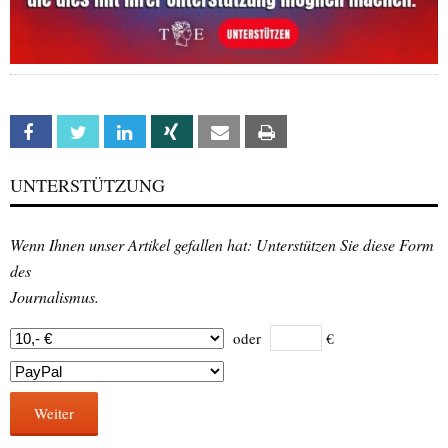
Facebook
Twitter
Linkedin
Xing
Email
Print
UNTERSTÜTZUNG
Wenn Ihnen unser Artikel gefallen hat: Unterstützen Sie diese Form
des
Journalismus.
oder
€
Weiter