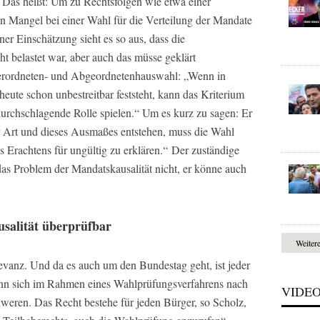
r. Das heißt: Um zu Rechtsfolgen wie etwa einer
n Mangel bei einer Wahl für die Verteilung der Mandate
ner Einschätzung sieht es so aus, dass die
t belastet war, aber auch das müsse geklärt
verordneten- und Abgeordnetenhauswahl: „Wenn in
heute schon unbestreitbar feststeht, kann das Kriterium
urchschlagende Rolle spielen.“ Um es kurz zu sagen: Er
 Art und dieses Ausmaßes entstehen, muss die Wahl
 Erachtens für ungültig zu erklären.“ Der zuständige
das Problem der Mandatskausalität nicht, er könne auch
usalität überprüfbar
Weiter
vanz. Und da es auch um den Bundestag geht, ist jeder
ann sich im Rahmen eines Wahlprüfungsverfahrens nach
VIDE
eren. Das Recht bestehe für jeden Bürger, so Scholz,