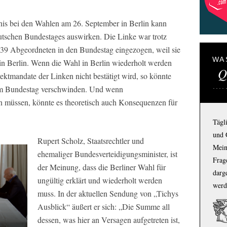
nis bei den Wahlen am 26. September in Berlin kann
tschen Bundestages auswirken. Die Linke war trotz
 39 Abgeordneten in den Bundestag eingezogen, weil sie
WA
 in Berlin. Wenn die Wahl in Berlin wiederholt werden
Q
ektmandate der Linken nicht bestätigt wird, so könnte
dem Bundestag verschwinden. Und wenn
n müssen, könnte es theoretisch auch Konsequenzen für
Tägl
und 
Rupert Scholz, Staatsrechtler und
Mein
ehemaliger Bundesverteidigungsminister, ist
Frage
der Meinung, dass die Berliner Wahl für
darg
ungültig erklärt und wiederholt werden
werd
muss. In der aktuellen Sendung von „Tichys
Ausblick“ äußert er sich: „Die Summe all
dessen, was hier an Versagen aufgetreten ist,