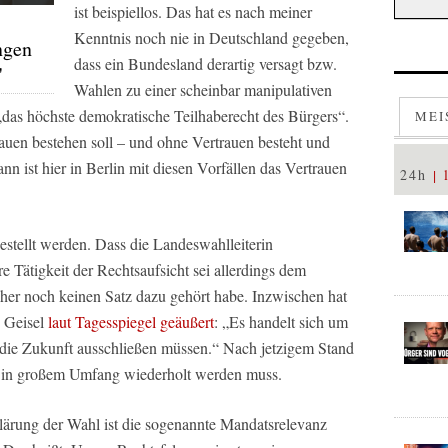
ist beispiellos. Das hat es nach meiner
Kenntnis noch nie in Deutschland gegeben,
ngen
dass ein Bundesland derartig versagt bzw.
"
Wahlen zu einer scheinbar manipulativen
„das höchste demokratische Teilhaberecht des Bürgers“.
MEI
uen bestehen soll – und ohne Vertrauen besteht und
nn ist hier in Berlin mit diesen Vorfällen das Vertrauen
24h
estellt werden. Dass die Landeswahlleiterin
re Tätigkeit der Rechtsaufsicht sei allerdings dem
isher noch keinen Satz dazu gehört habe. Inzwischen hat
s Geisel
laut Tagesspiegel geäußert
: „Es handelt sich um
 die Zukunft ausschließen müssen.“ Nach jetzigem Stand
hl in großem Umfang wiederholt werden muss.
lärung der Wahl ist die sogenannte Mandatsrelevanz