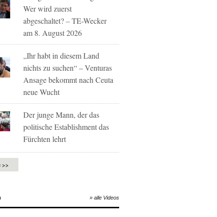
Wer wird zuerst
abgeschaltet? – TE-Wecker
am 8. August 2026
„Ihr habt in diesem Land
nichts zu suchen“ – Venturas
Ansage bekommt nach Ceuta
neue Wucht
Der junge Mann, der das
politische Establishment das
Fürchten lehrt
e >>
O
» alle Videos