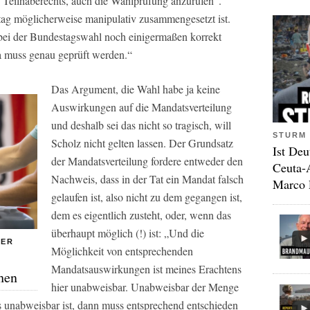
n Teilhaberechts, auch die Wahlprüfung anzurufen“.
ag möglicherweise manipulativ zusammengesetzt ist.
 bei der Bundestagswahl noch einigermaßen korrekt
 da muss genau geprüft werden.“
Das Argument, die Wahl habe ja keine
Auswirkungen auf die Mandatsverteilung
und deshalb sei das nicht so tragisch, will
STURM 
Scholz nicht gelten lassen. Der Grundsatz
Ist Deu
der Mandatsverteilung fordere entweder den
Ceuta-
Nachweis, dass in der Tat ein Mandat falsch
Marco 
gelaufen
ist
, also nicht zu dem gegangen ist,
dem es eigentlich zusteht, oder, wenn das
überhaupt
möglich
(!) ist: „Und die
HER
Möglichkeit von entsprechenden
Mandatsauswirkungen ist meines Erachtens
hen
hier unabweisbar. Unabweisbar der Menge
 unabweisbar ist, dann muss entsprechend entschieden