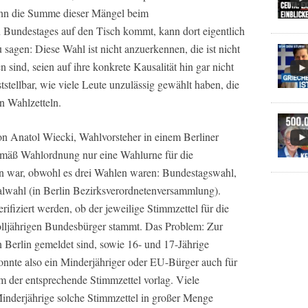
enn die Summe dieser Mängel beim
Bundestages auf den Tisch kommt, kann dort eigentlich
 sagen: Diese Wahl ist nicht anzuerkennen, die ist nicht
n sind, seien auf ihre konkrete Kausalität hin gar nicht
ststellbar, wie viele Leute unzulässig gewählt haben, die
en Wahlzetteln.
on Anatol Wiecki, Wahlvorsteher in einem Berliner
gemäß Wahlordnung nur eine Wahlurne für die
en war, obwohl es drei Wahlen waren: Bundestagswahl,
ahl (in Berlin Bezirksverordnetenversammlung).
ifiziert werden, ob der jeweilige Stimmzettel für die
lljährigen Bundesbürger stammt. Das Problem: Zur
Berlin gemeldet sind, sowie 16- und 17-Jährige
onnte also ein Minderjähriger oder EU-Bürger auch für
 der entsprechende Stimmzettel vorlag. Viele
nderjährige solche Stimmzettel in großer Menge