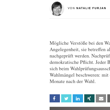
VON
NATALIE FURJAN
Mögliche Verstöße bei den Wah
Angelegenheit, sie betreffen 
nachgeprüft werden. Nachprüf
demokratische Pflicht. Jeder 
sich beim Wahlprüfungsaussc
Wahlmängel beschweren: mit e
Monate nach der Wahl.
Facebook
Twitter
Linkedin
Xing
Em