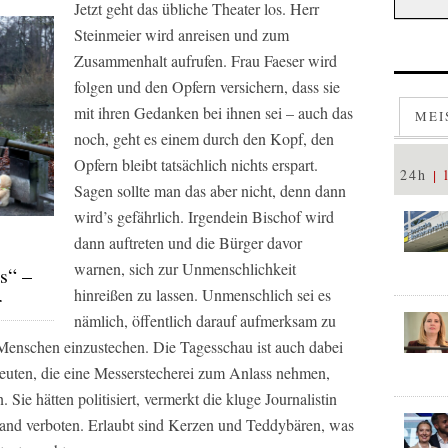
Jetzt geht das übliche Theater los. Herr
Steinmeier wird anreisen und zum
Zusammenhalt aufrufen. Frau Faeser wird
folgen und den Opfern versichern, dass sie
mit ihren Gedanken bei ihnen sei – auch das
MEI
noch, geht es einem durch den Kopf, den
Opfern bleibt tatsächlich nichts erspart.
24h
Sagen sollte man das aber nicht, denn dann
wird’s gefährlich. Irgendein Bischof wird
dann auftreten und die Bürger davor
warnen, sich zur Unmenschlichkeit
s“ –
hinreißen zu lassen. Unmenschlich sei es
r
nämlich, öffentlich darauf aufmerksam zu
f Menschen einzustechen. Die
Tagesschau
ist auch dabei
Leuten, die eine Messerstecherei zum Anlass nehmen,
 Sie hätten politisiert, vermerkt die kluge Journalistin
land verboten. Erlaubt sind Kerzen und Teddybären, was