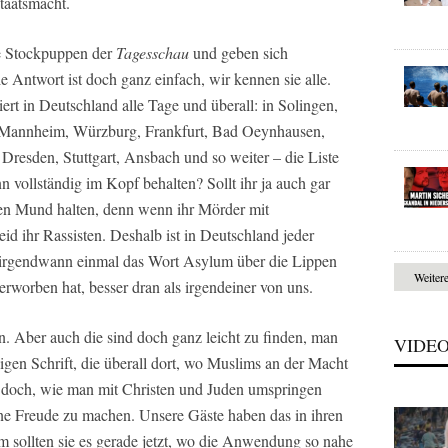
Staatsmacht.
ie Stockpuppen der
Tagesschau
und geben sich
 Antwort ist doch ganz einfach, wir kennen sie alle.
iert in Deutschland alle Tage und überall: in Solingen,
, Mannheim, Würzburg, Frankfurt, Bad Oeynhausen,
Dresden, Stuttgart, Ansbach und so weiter – die Liste
nn vollständig im Kopf behalten? Sollt ihr ja auch gar
 den Mund halten, denn wenn ihr Mörder mit
id ihr Rassisten. Deshalb ist in Deutschland jeder
er irgendwann einmal das Wort Asylum über die Lippen
Weiter
erworben hat, besser dran als irgendeiner von uns.
n. Aber auch die sind doch ganz leicht zu finden, man
VIDE
gen Schrift, die überall dort, wo Muslims an der Macht
ht doch, wie man mit Christen und Juden umspringen
ne Freude zu machen. Unsere Gäste haben das in ihren
 sollten sie es gerade jetzt, wo die Anwendung so nahe