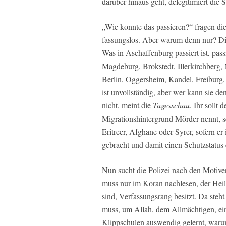
darüber hinaus geht, delegitimiert die 
„Wie konnte das passieren?“ fragen d
fassungslos. Aber warum denn nur? Die
Was in Aschaffenburg passiert ist, pass
Magdeburg, Brokstedt, Illerkirchberg
Berlin, Oggersheim, Kandel, Freiburg, 
ist unvollständig, aber wer kann sie de
nicht, meint die
Tagesschau
. Ihr sollt
Migrationshintergrund Mörder nennt, se
Eritreer, Afghane oder Syrer, sofern 
gebracht und damit einen Schutzstatus 
Nun sucht die Polizei nach den Motive
muss nur im Koran nachlesen, der Heili
sind, Verfassungsrang besitzt. Da ste
muss, um Allah, dem Allmächtigen, ei
Klippschulen auswendig gelernt, warum