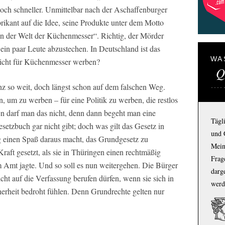
noch schneller. Unmittelbar nach der Aschaffenburger
rikant auf die Idee, seine Produkte unter dem Motto
in der Welt der Küchenmesser“. Richtig, der Mörder
ein paar Leute abzustechen. In Deutschland ist das
WA
nicht für Küchenmesser werben?
Q
nz so weit, doch längst schon auf dem falschen Weg.
, um zu werben – für eine Politik zu werben, die restlos
agen darf man das nicht, denn dann begeht man eine
Tägl
fgesetzbuch gar nicht gibt; doch was gilt das Gesetz in
und 
g einen Spaß daraus macht, das Grundgesetz zu
Mein
raft gesetzt, als sie in Thüringen einen rechtmäßig
Frage
 Amt jagte. Und so soll es nun weitergehen. Die Bürger
darg
nicht auf die Verfassung berufen dürfen, wenn sie sich in
werd
cherheit bedroht fühlen. Denn Grundrechte gelten nur