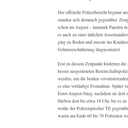
Der offizielle Polizeibericht beginnt 
standen sich demnach gegenüber. Zeuge
schon im August – lautstark Parolen i
es auch zu einer tätlichen Auseinande
ging zu Boden und musste ins Kranken
Gehirnerschütterung diagnostiziert.
Erst zu diesem Zeitpunkt forderten die
besser ausgerüsteten Bereitschaftspoli
werden, um die beiden »rivalisierend
es eine vorläufige Festnahme. Später 
Ernst-August-Stieg, nachdem sie dort 
blieben dort bis etwa 18 Uhr, bis es 
wollte der Polizeisprecher
TE
gegenübe
waren am Ende 60 bis 70 Polizisten vo