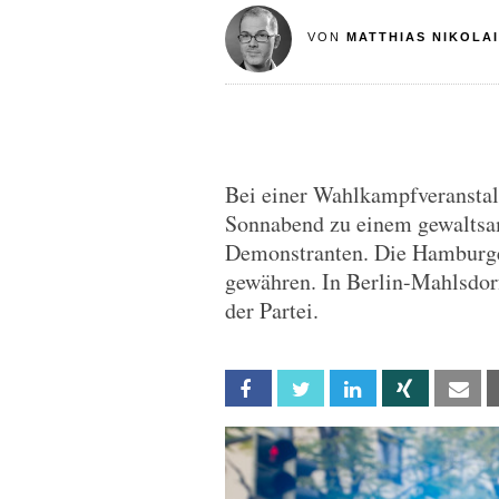
VON
MATTHIAS NIKOLAI
Bei einer Wahlkampfveransta
Sonnabend zu einem gewalts
Demonstranten. Die Hamburger
gewähren. In Berlin-Mahlsdor
der Partei.
Facebook
Twitter
Linkedin
Xing
Em