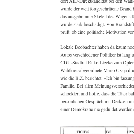
dort AfD-Direktkandidat bei den Wah
wurde der weit fortgeschrittene Brand
das ausgebrannte Skelett des Wagens 
wurde stark beschädigt. Von Brandstif
prüft, ob eine politische Motivation vorl
Lokale Beobachter haben da kaum noch
Autos verschiedener Politiker ist lang
CDU-Stadtrat Falko Liecke zum Opfer 
Wahlkreisabgeordnete Mario Czaja drüc
wie die
B.Z.
berichtet: »Ich bin fassu
Familie. Bei allen Meinungsverschiede
schockiert und hoffe, dass die Täter b
persönlichen Gespräch mit Derksen und
einer Demokratie nie geduldet werden