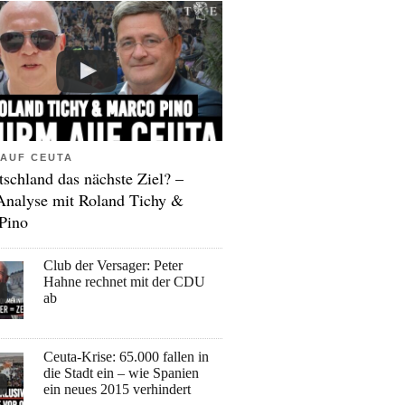
AUF CEUTA
tschland das nächste Ziel? –
Analyse mit Roland Tichy &
Pino
Club der Versager: Peter
Hahne rechnet mit der CDU
ab
Ceuta-Krise: 65.000 fallen in
die Stadt ein – wie Spanien
ein neues 2015 verhindert