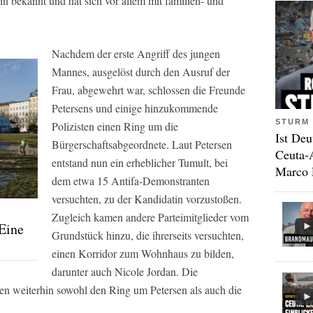
in bekannt und hat sich vor allem mit familien- und
Nachdem der erste Angriff des jungen
Mannes, ausgelöst durch den Ausruf der
Frau, abgewehrt war, schlossen die Freunde
Petersens und einige hinzukommende
STURM 
Polizisten einen Ring um die
Ist Deu
Bürgerschaftsabgeordnete. Laut Petersen
Ceuta-
entstand nun ein erheblicher Tumult, bei
Marco 
dem etwa 15 Antifa-Demonstranten
versuchten, zu der Kandidatin vorzustoßen.
Zugleich kamen andere Parteimitglieder vom
Eine
Grundstück hinzu, die ihrerseits versuchten,
einen Korridor zum Wohnhaus zu bilden,
darunter auch Nicole Jordan. Die
n weiterhin sowohl den Ring um Petersen als auch die