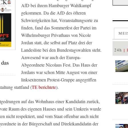
AfD bei ihrem Hamburger Wahlkampf
gekommen. Da die AfD des öfteren
Schwierigkeiten hat, Veranstaltungsorte zu
finden, fand das Sommerfest der Partei im
MEI
Wilhelmsburger Privathaus von Nicole
Jordan statt, die selbst auf Platz drei der
Landesliste bei den Bundestagswahlen steht.
24h
Anwesend war auch der Europa-
 das
Abgeordnete Nicolaus Fest. Das Haus der
Jordans war schon Mitte August von einer
linksextremen Protest-Gruppe angegriffen
altung stattfand (
TE berichtete
).
otgedrungen auf das Wohnhaus einer Kandidatin zurück,
rivate Raum des eigenen Hauses und sein Umkreis wurde
n nicht respektiert, und vom Staat offenbar auch nicht
eordnete in der Bürgerschaft und Direktkandidatin der