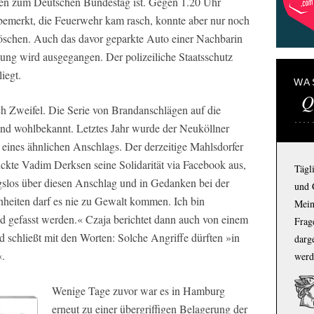
len zum Deutschen Bundestag ist. Gegen 1.20 Uhr
 bemerkt, die Feuerwehr kam rasch, konnte aber nur noch
löschen. Auch das davor geparkte Auto einer Nachbarin
tung wird ausgegangen. Der polizeiliche Staatsschutz
iegt.
WA
Q
 Zweifel. Die Serie von Brandanschlägen auf die
 und wohlbekannt. Letztes Jahr wurde der Neuköllner
eines ähnlichen Anschlags. Der derzeitige Mahlsdorfer
kte Vadim Derksen seine Solidarität via Facebook aus,
Tägl
ngslos über diesen Anschlag und in Gedanken bei der
und 
nheiten darf es nie zu Gewalt kommen. Ich bin
Mein
ald gefasst werden.« Czaja berichtet dann auch von einem
Frage
 schließt mit den Worten: Solche Angriffe dürften »in
darg
«.
werd
Wenige Tage zuvor war es in Hamburg
erneut zu einer übergriffigen Belagerung der