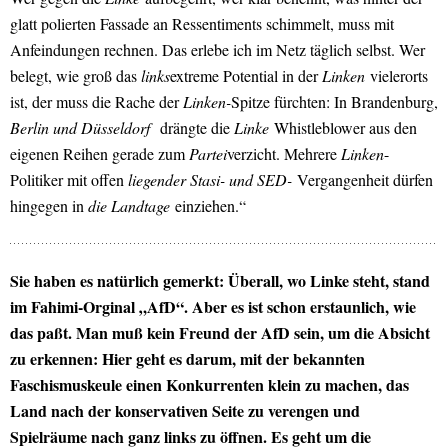
glatt polierten Fassade an Ressentiments schimmelt, muss mit
Anfeindungen rechnen. Das erlebe ich im Netz täglich selbst. Wer
belegt, wie groß das
links
extreme Potential in der
Linken
vielerorts
ist, der muss die Rache der
Linken-
Spitze fürchten: In Brandenburg,
Berlin und Düsseldorf
drängte die
Linke
Whistleblower aus den
eigenen Reihen gerade zum
Partei
verzicht. Mehrere
Linken
-
Politiker mit offen
liegender Stasi- und SED-
Vergangenheit dürfen
hingegen in
die Landtage
einziehen.“
Sie haben es natürlich gemerkt: Überall, wo Linke steht, stand
im Fahimi-Orginal „AfD“. Aber es ist schon erstaunlich, wie
das paßt. Man muß kein Freund der AfD sein, um die Absicht
zu erkennen: Hier geht es darum, mit der bekannten
Faschismuskeule einen Konkurrenten klein zu machen, das
Land nach der konservativen Seite zu verengen und
Spielräume nach ganz links zu öffnen. Es geht um die