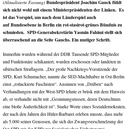
Bundespräsident Joachim Gauck fühlt
(Aktualisierte Fassung)
sich nicht wohl mit einem Ministerpräsidenten der Linken. Es
ist das Vorspiel, um nach dem Länderspiel auch
auf Bundesebene in Berlin ein rot-stasirot-grünes Bündnis zu
schmieden. SPD-Generalsekretärin Yasmin Fahimi stellt sich
überraschend an die Seite
Gauchs. Ein mutiger Schritt.
Immerhin wurden während der DDR Tausende SPD-Mitglieder
und Funktionäre schikaniert, wurden erschossen oder landeten in
sibirischen Straflagern. „
Der große Nachkriegs-Vorsitzende der
SPD, Kurt Schumacher, nannte die SED-Machthaber in Ost-Berlin
einst „rotlackierte Faschisten“. Ansinnen von „Drüben“ nach
Verhandlungen mit der West-SPD lehnte er brüsk mit dem Hinweis
ab, er verhandle nicht mit „Gesinnungsrussen, deren Deutschtum
eine bloße Äußerlichkeit ist“. Starke Worte eines Sozialdemokraten,
der nach den Jahren der Hitler-Barbarei erleben musste, dass mehr
als 5.000 seiner Genossen, die sich der Zwangsverschmelzung der
Ost-SPD mit der KPD zur Sozialistischen Einheitspartei