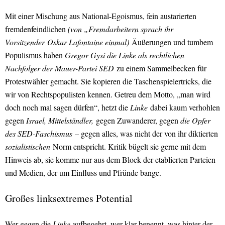
Mit einer Mischung aus National-Egoismus, fein austarierten
fremdenfeindlichen
(von „Fremdarbeitern sprach ihr
Vorsitzender Oskar Lafontaine einmal)
Äußerungen und tumbem
Populismus haben
Gregor Gysi die Linke als rechtlichen
Nachfolger der Mauer-Partei SED
zu einem Sammelbecken für
Protestwähler gemacht. Sie kopieren die Taschenspielertricks, die
wir von Rechtspopulisten kennen. Getreu dem Motto, „man wird
doch noch mal sagen dürfen“, hetzt die
Linke
dabei kaum verhohlen
gegen
Israel, Mittelständler,
gegen Zuwanderer, gegen
die Opfer
des SED-Faschismus
– gegen alles, was nicht der von ihr diktierten
sozialistischen
Norm entspricht. Kritik bügelt sie gerne mit dem
Hinweis ab, sie komme nur aus dem Block der etablierten Parteien
und Medien, der um Einfluss und Pfründe bange.
Großes
links
extremes Potential
Wer gegen die
Linke
aufbegehrt, wer klar benennt, was hinter der