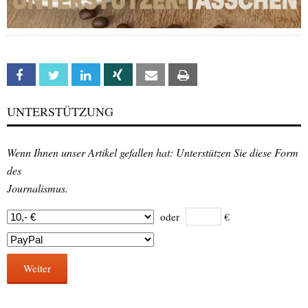
Facebook
Twitter
Linkedin
Xing
Email
Print
UNTERSTÜTZUNG
Wenn Ihnen unser Artikel gefallen hat: Unterstützen Sie diese Form
des
Journalismus.
oder
€
Weiter