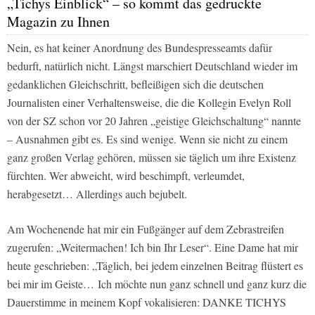
„Tichys Einblick“ – so kommt das gedruckte
Magazin zu Ihnen
Nein, es hat keiner Anordnung des Bundespresseamts dafür
bedurft, natürlich nicht. Längst marschiert Deutschland wieder im
gedanklichen Gleichschritt, befleißigen sich die deutschen
Journalisten einer Verhaltensweise, die die Kollegin Evelyn Roll
von der
SZ
schon vor 20 Jahren „geistige Gleichschaltung“ nannte
– Ausnahmen gibt es. Es sind wenige. Wenn sie nicht zu einem
ganz großen Verlag gehören, müssen sie täglich um ihre Existenz
fürchten. Wer abweicht, wird beschimpft, verleumdet,
herabgesetzt… Allerdings auch bejubelt.
Am Wochenende hat mir ein Fußgänger auf dem Zebrastreifen
zugerufen: „Weitermachen! Ich bin Ihr Leser“. Eine Dame hat mir
heute geschrieben: „Täglich, bei jedem einzelnen Beitrag flüstert es
bei mir im Geiste… Ich möchte nun ganz schnell und ganz kurz die
Dauerstimme in meinem Kopf vokalisieren: DANKE TICHYS