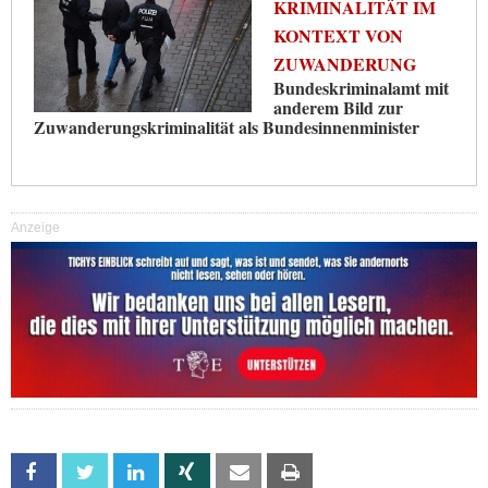
KRIMINALITÄT IM
KONTEXT VON
ZUWANDERUNG
Bundeskriminalamt mit
anderem Bild zur
Zuwanderungskriminalität als Bundesinnenminister
Anzeige
Facebook
Twitter
Linkedin
Xing
Email
Print