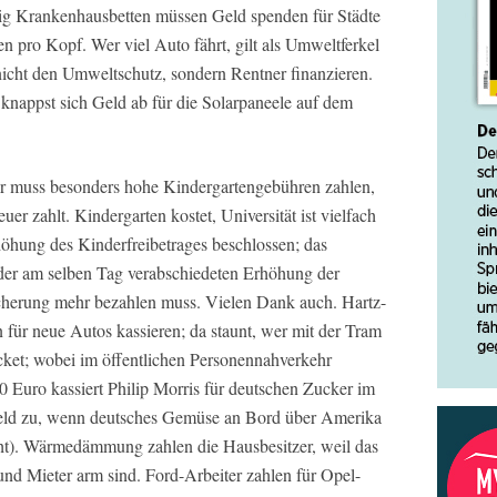
ig Krankenhausbetten müssen Geld spenden für Städte
n pro Kopf. Wer viel Auto fährt, gilt als Umweltferkel
icht den Umweltschutz, sondern Rentner finanzieren.
 knappst sich Geld ab für die Solarpaneele auf dem
er muss besonders hohe Kindergartengebühren zahlen,
r zahlt. Kindergarten kostet, Universität ist vielfach
rhöhung des Kinderfreibetrages beschlossen; das
 der am selben Tag verabschiedeten Erhöhung der
icherung mehr bezahlen muss. Vielen Dank auch. Hartz-
ür neue Autos kassieren; da staunt, wer mit der Tram
icket; wobei im öffentlichen Personennahverkehr
00 Euro kassiert Philip Morris für deutschen Zucker im
 Geld zu, wenn deutsches Gemüse an Bord über Amerika
icht). Wärmedämmung zahlen die Hausbesitzer, weil das
und Mieter arm sind. Ford-Arbeiter zahlen für Opel-