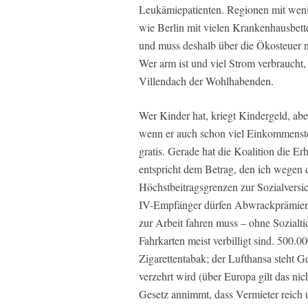
Leukämiepatienten. Regionen mit wen
wie Berlin mit vielen Krankenhausbette
und muss deshalb über die Ökosteuer n
Wer arm ist und viel Strom verbraucht,
Villendach der Wohlhabenden.
Wer Kinder hat, kriegt Kindergeld, ab
wenn er auch schon viel Einkommensteue
gratis. Gerade hat die Koalition die E
entspricht dem Betrag, den ich wegen
Höchstbeitragsgrenzen zur Sozialvers
IV-Empfänger dürfen Abwrackprämien f
zur Arbeit fahren muss – ohne Sozialt
Fahrkarten meist verbilligt sind. 500.0
Zigarettentabak; der Lufthansa steht
verzehrt wird (über Europa gilt das n
Gesetz annimmt, dass Vermieter reich 