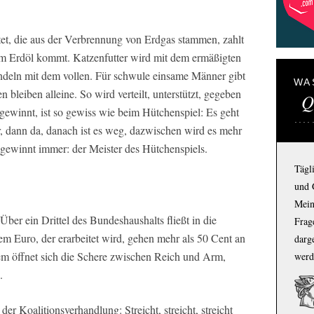
et, die aus der Verbrennung von Erdgas stammen, zahlt
om Erdöl kommt. Katzenfutter wird mit dem ermäßigten
ndeln mit dem vollen. Für schwule einsame Männer gibt
WA
bleiben alleine. So wird verteilt, unterstützt, gegeben
Q
ewinnt, ist so gewiss wie beim Hütchenspiel: Es geht
er, dann da, danach ist es weg, dazwischen wird es mehr
 gewinnt immer: der Meister des Hütchenspiels.
Tägl
und 
Mein
 Über ein Drittel des Bundeshaushalts fließt in die
Frage
em Euro, der erarbeitet wird, gehen mehr als 50 Cent an
darg
dem öffnet sich die Schere zwischen Reich und Arm,
werd
.
er Koalitionsverhandlung: Streicht, streicht, streicht