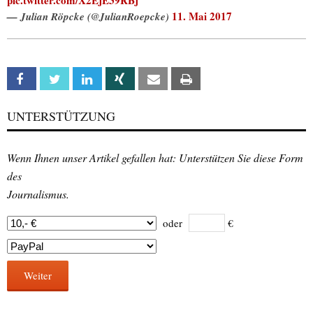
pic.twitter.com/X2EjE39RBj
11. Mai 2017
— Julian Röpcke (@JulianRoepcke)
Facebook
Twitter
Linkedin
Xing
Email
Print
UNTERSTÜTZUNG
Wenn Ihnen unser Artikel gefallen hat: Unterstützen Sie diese Form
des
Journalismus.
oder
€
Weiter