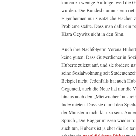
kamen zu wenige Aufträge, weil die G
wurden. Die Bundesbauministerin riet 
Eigenheimen nur zusätzliche Flächen z
Probleme stellte. Dass man dafür ein 
Klara Geywitz nicht in den Sinn.
Auch ihre Nachfolgerin Verena Hubert
keine guten. Dass Gutverdiener in Sozi
Hubertz zuletzt auf, und sie forderte n
seine Sozialwohnung seit Studentenze
Beispiel nicht. Jedenfalls hat auch H
Gegenteil, auch die Neue hat nur die 
hinaus auch den „Mietwucher“ austrei
Indexmieten. Dass sie damit den Spielr
der Ministerin nicht klar zu sein. And
Spruch „Die Bagger müssen wieder roll
auch tun, Hubertz ist ja eher die Leit
scheint ein
unanklickbares Plakat
zu se