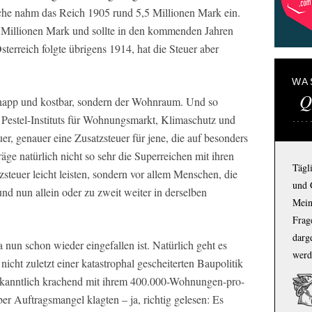
che nahm das Reich 1905 rund 5,5 Millionen Mark ein.
8 Millionen Mark und sollte in den kommenden Jahren
sterreich folgte übrigens 1914, hat die Steuer aber
WA
Q
napp und kostbar, sondern der Wohnraum. Und so
s Pestel-Instituts für Wohnungsmarkt, Klimaschutz und
, genauer eine Zusatzsteuer für jene, die auf besonders
äge natürlich nicht so sehr die Superreichen mit ihren
Tägl
zsteuer leicht leisten, sondern vor allem Menschen, die
und 
nd nun allein oder zu zweit weiter in derselben
Mein
Frage
darg
nun schon wieder eingefallen ist. Natürlich geht es
werd
cht zuletzt einer katastrophal gescheiterten Baupolitik
bekanntlich krachend mit ihrem 400.000-Wohnungen-pro-
r Auftragsmangel klagten – ja, richtig gelesen: Es