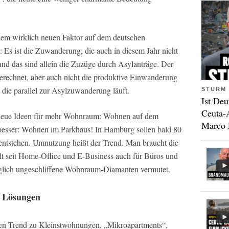
 dem wirklich neuen Faktor auf dem deutschen
Es ist die Zuwanderung, die auch in diesem Jahr nicht
und das sind allein die Zuzüge durch Asylanträge. Der
gerechnet, aber auch nicht die produktive Einwanderung
, die parallel zur Asylzuwanderung läuft.
STURM 
Ist Deu
Ceuta-
, neue Ideen für mehr Wohnraum: Wohnen auf dem
Marco 
besser: Wohnen im Parkhaus! In Hamburg sollen bald 80
entstehen. Umnutzung heißt der Trend. Man braucht die
lt seit Home-Office und E-Business auch für Büros und
glich ungeschliffene Wohnraum-Diamanten vermutet.
e Lösungen
en Trend zu Kleinstwohnungen, „Mikroapartments“,