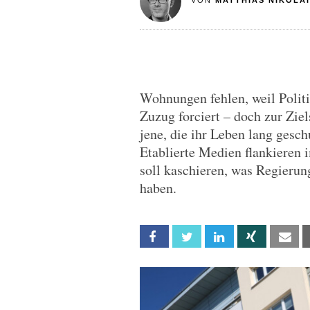
VON
MATTHIAS NIKOLAI
Wohnungen fehlen, weil Polit
Zuzug forciert – doch zur Zie
jene, die ihr Leben lang gesc
Etablierte Medien flankieren
soll kaschieren, was Regieru
haben.
Facebook
Twitter
Linkedin
Xing
Em