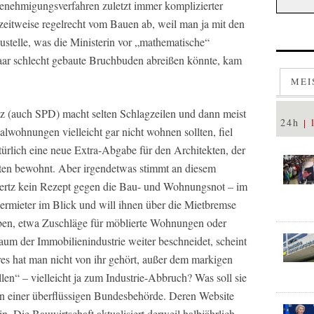
enehmigungsverfahren zuletzt immer komplizierter
zeitweise regelrecht vom Bauen ab, weil man ja mit den
ustelle, was die Ministerin vor „mathematische“
paar schlecht gebaute Bruchbuden abreißen könnte, kam
MEI
z (auch SPD) macht selten Schlagzeilen und dann meist
24h
alwohnungen vielleicht gar nicht wohnen sollten, fiel
atürlich eine neue Extra-Abgabe für den Architekten, der
iten bewohnt. Aber irgendetwas stimmt an diesem
ubertz kein Rezept gegen die Bau- und Wohnungsnot – im
Vermieter im Blick und will ihnen über die Mietbremse
ben, etwa Zuschläge für möblierte Wohnungen oder
aum der Immobilienindustrie weiter beschneidet, scheint
eres hat man nicht von ihr gehört, außer dem markigen
en“ – vielleicht ja zum Industrie-Abbruch? Was soll sie
erin einer überflüssigen Bundesbehörde. Deren Website
in. Die Bauwirtschaft aktualisiert derweil halbjährlich