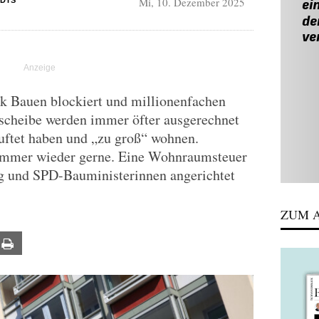
Mi, 10. Dezember 2025
DIS
ik Bauen blockiert und millionenfachen
lscheibe werden immer öfter ausgerechnet
huftet haben und „zu groß“ wohnen.
 immer wieder gerne. Eine Wohnraumsteuer
ng und SPD-Bauministerinnen angerichtet
ZUM A
ail
Print