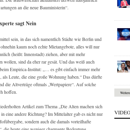
rtungen an die neue Bauministerin“.
xperte sagt Nein
ttel sein, in das sich namentlich Städte wie Berlin und
 ohnehin kaum noch echte Mietangebote, alles will nur
lich (heißt: Innenstadt) ziehen, aber mit mehr
rn wollen, sind da eher rar gesät. Und das weiß auch
eim Empirica-Institut: „… es gibt einfach immer mehr
 als Leute, die eine große Wohnung haben.“ Das dürfte
nd die Altverträge oftmals „Wertpapiere“. Auf solche
h hoffen.
Weiter
wiederholten Artikel zum Thema „Die Alten machen sich
VIDE
e in eine andere Richtung? Im Mittelalter gab es nicht nur
Hofübergabe, sondern auch die damals vorteilhafte
 die heute eine weniger charmante Bedeutung