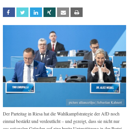
Facebook
Twitter
Linkedin
Xing
Email
Print
picture alliance/dpa | Sebastian Kahnert
Der Parteitag in Riesa hat die Wahlkampfstrategie der AfD noch
einmal bestärkt und verdeutlicht – und gezeigt, dass sie nicht nur
aus rationalen Gründen auf eine breite Unterstützung in der Partei