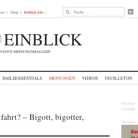
Suche nach:
ast
Shop
Einblick-Abo
DAILI|ES|SENTIALS
MEINUNGEN
VIDEOS
FEUILLETON
ahrt? – Bigott, bigotter,
Anzeige