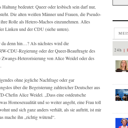
 Haltung bedeutet: Queer oder lesbisch sein darf nur,
steht. Die alten weißen Männer und Frauen, die Pseudo-
 ihre Rolle als Hetero-Machos einzunehmen. Alles
 der Linken und der CDU (siehe unten).
MEI
 da denn hin…? Als nächstes wird die
24h
 NRW-CDU-Regierung oder der Queer-Beauftragte des
 Zwangs-Heterorisierung von Alice Weidel oder des
.
lgendes ohne jegliche Nachfrage oder gar
ungslos über die Begeisterung zahlreicher Deutscher aus
fD-Chefin Alice Weidel. „Dass eine ostdeutsche
, was Homosexualität und so weiter angeht, eine Frau toll
wohnt und sich ganz anders verhält, als sie auftritt, ist mir
Das mache ihn „richtig wütend“.