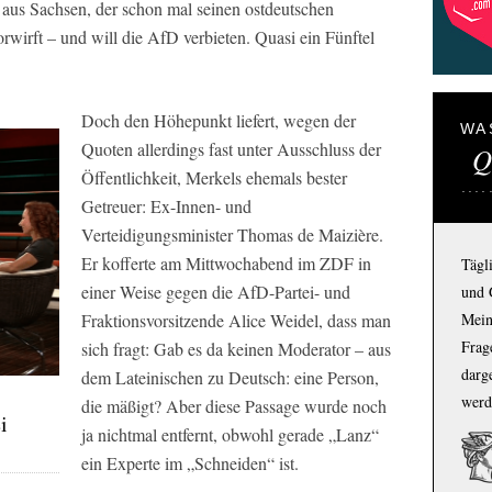
us Sachsen, der schon mal seinen ostdeutschen
rwirft – und will die AfD verbieten. Quasi ein Fünftel
Doch den Höhepunkt liefert, wegen der
WA
Quoten allerdings fast unter Ausschluss der
Q
Öffentlichkeit, Merkels ehemals bester
Getreuer: Ex-Innen- und
Verteidigungsminister Thomas de Maizière.
Er kofferte am Mittwochabend im ZDF in
Tägl
einer Weise gegen die AfD-Partei- und
und 
Fraktionsvorsitzende Alice Weidel, dass man
Mein
Frage
sich fragt: Gab es da keinen Moderator – aus
darg
dem Lateinischen zu Deutsch: eine Person,
werd
die mäßigt? Aber diese Passage wurde noch
i
ja nichtmal entfernt, obwohl gerade „Lanz“
ein Experte im „Schneiden“ ist.