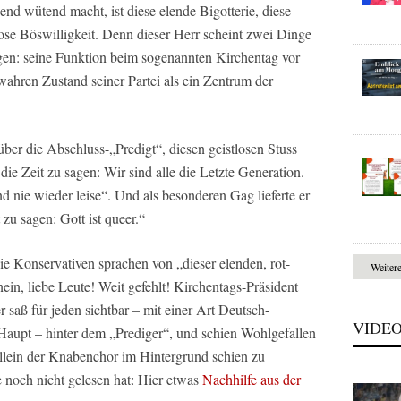
end wütend macht, ist diese elende Bigotterie, diese
ose Böswilligkeit. Denn dieser Herr scheint zwei Dinge
gen: seine Funktion beim sogenannten Kirchentag vor
hren Zustand seiner Partei als ein Zentrum der
über die Abschluss-„Predigt“, diesen geistlosen Stuss
 die Zeit zu sagen: Wir sind alle die Letzte Generation.
ind nie wieder leise“. Und als besonderen Gag lieferte er
 zu sagen: Gott ist queer.“
 Konservativen sprachen von „dieser elenden, rot-
Weiter
ein, liebe Leute! Weit gefehlt! Kirchentags-Präsident
saß für jeden sichtbar – mit einer Art Deutsch-
VIDE
aupt – hinter dem „Prediger“, und schien Wohlgefallen
llein der Knabenchor im Hintergrund schien zu
e noch nicht gelesen hat: Hier etwas
Nachhilfe aus der