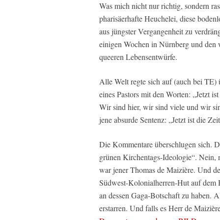
Was mich nicht nur richtig, sondern ras
pharisäerhafte Heuchelei, diese bodenl
aus jüngster Vergangenheit zu verdrän
einigen Wochen in Nürnberg und den wa
queeren Lebensentwürfe.
Alle Welt regte sich auf (auch bei TE) 
eines Pastors mit den Worten: „Jetzt ist
Wir sind hier, wir sind viele und wir s
jene absurde Sentenz: „Jetzt ist die Zeit
Die Kommentare überschlugen sich. Die
grünen Kirchentags-Ideologie“. Nein, n
war jener Thomas de Maizière. Und der 
Südwest-Kolonialherren-Hut auf dem H
an dessen Gaga-Botschaft zu haben. A
erstarren. Und falls es Herr de Maizièr