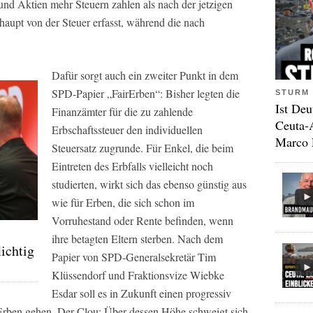
und Aktien mehr Steuern zahlen als nach der jetzigen
aupt von der Steuer erfasst, während die nach
Dafür sorgt auch ein zweiter Punkt in dem
SPD-Papier „FairErben“: Bisher legten die
STURM 
Ist Deu
Finanzämter für die zu zahlende
Ceuta-
Erbschaftssteuer den individuellen
Marco 
Steuersatz zugrunde. Für Enkel, die beim
Eintreten des Erbfalls vielleicht noch
studierten, wirkt sich das ebenso günstig aus
wie für Erben, die sich schon im
Vorruhestand oder Rente befinden, wenn
ihre betagten Eltern sterben. Nach dem
lichtig
Papier von SPD-Generalsekretär Tim
Klüssendorf und Fraktionsvize Wiebke
Esdar soll es in Zukunft einen progressiv
le Erben gehen. Der Clou: Über dessen Höhe schweigt sich