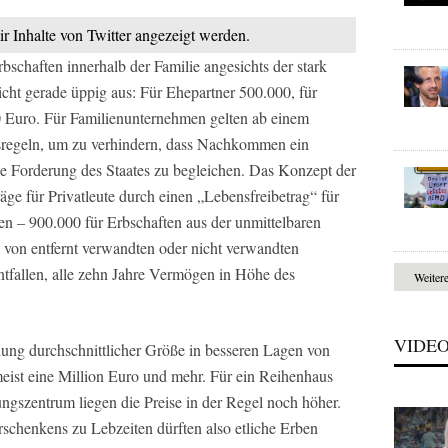
ir Inhalte von Twitter angezeigt werden.
Erbschaften innerhalb der Familie angesichts der stark
ht gerade üppig aus: Für Ehepartner 500.000, für
 Euro. Für Familienunternehmen gelten ab einem
egeln, um zu verhindern, dass Nachkommen ein
 Forderung des Staates zu begleichen. Das Konzept der
räge für Privatleute durch einen „Lebensfreibetrag“ für
en – 900.000 für Erbschaften aus der unmittelbaren
e von entfernt verwandten oder nicht verwandten
ntfallen, alle zehn Jahre Vermögen in Höhe des
Weiter
VIDE
ung durchschnittlicher Größe in besseren Lagen von
st eine Million Euro und mehr. Für ein Reihenhaus
ngszentrum liegen die Preise in der Regel noch höher.
rschenkens zu Lebzeiten dürften also etliche Erben