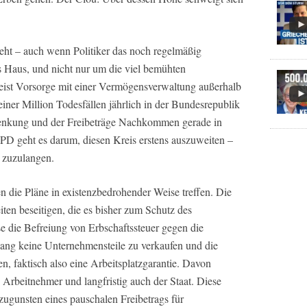
eht – auch wenn Politiker das noch regelmäßig
s Haus, und nicht nur um die viel bemühten
eist Vorsorge mit einer Vermögensverwaltung außerhalb
einer Million Todesfällen jährlich in der Bundesrepublik
chenkung und der Freibeträge Nachkommen gerade in
SPD geht es darum, diesen Kreis erstens auszuweiten –
 zuzulangen.
 die Pläne in existenzbedrohender Weise treffen. Die
ten beseitigen, die es bisher zum Schutz des
e die Befreiung von Erbschaftssteuer gegen die
 lang keine Unternehmensteile zu verkaufen und die
, faktisch also eine Arbeitsplatzgarantie. Davon
, Arbeitnehmer und langfristig auch der Staat. Diese
ugunsten eines pauschalen Freibetrags für