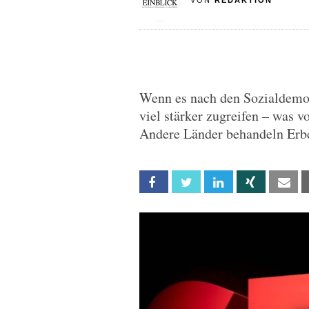
VON
REDAKTION
Wenn es nach den Sozialdemokr
viel stärker zugreifen – was 
Andere Länder behandeln Erbe
Facebook
Twitter
Linkedin
Xing
Em