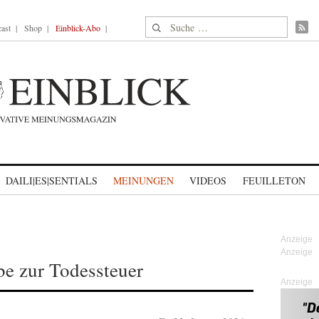
Suche nach:
ast
Shop
Einblick-Abo
DAILI|ES|SENTIALS
MEINUNGEN
VIDEOS
FEUILLETON
be zur Todessteuer
Anzeige