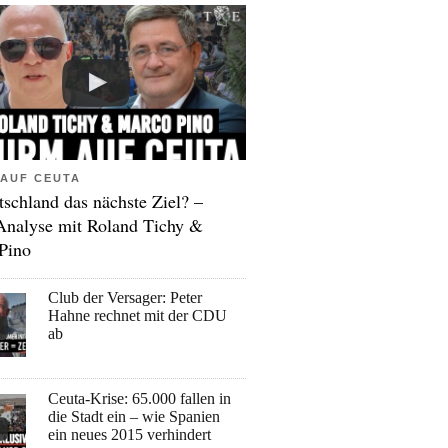
AUF CEUTA
tschland das nächste Ziel? –
Analyse mit Roland Tichy &
Pino
Club der Versager: Peter
Hahne rechnet mit der CDU
ab
Ceuta-Krise: 65.000 fallen in
die Stadt ein – wie Spanien
ein neues 2015 verhindert