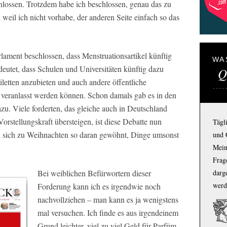
chlossen. Trotzdem habe ich beschlossen, genau das zu
weil ich nicht vorhabe, der anderen Seite einfach so das
lament beschlossen, dass Menstruationsartikel künftig
WA
edeutet, dass Schulen und Universitäten künftig dazu
Q
oiletten anzubieten und auch andere öffentliche
 veranlasst werden können. Schon damals gab es in den
u. Viele forderten, das gleiche auch in Deutschland
rstellungskraft übersteigen, ist diese Debatte nun
Tägl
an sich zu Weihnachten so daran gewöhnt, Dinge umsonst
und 
Mein
Frage
Bei weiblichen Befürwortern dieser
darg
werd
Forderung kann ich es irgendwie noch
nachvollziehen – man kann es ja wenigstens
mal versuchen. Ich finde es aus irgendeinem
Grund leichter, viel zu viel Geld für Parfüm