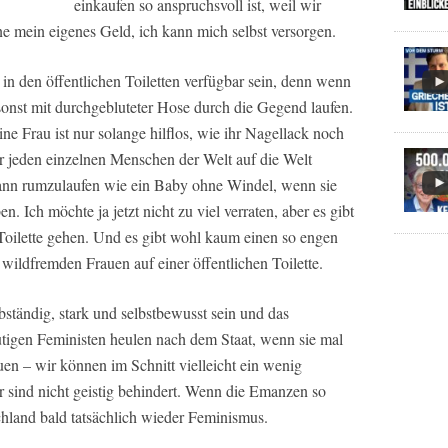
einkaufen so anspruchsvoll ist, weil wir
e mein eigenes Geld, ich kann mich selbst versorgen.
 den öffentlichen Toiletten verfügbar sein, denn wenn
sonst mit durchgebluteter Hose durch die Gegend laufen.
ne Frau ist nur solange hilflos, wie ihr Nagellack noch
ter jeden einzelnen Menschen der Welt auf die Welt
ann rumzulaufen wie ein Baby ohne Windel, wenn sie
. Ich möchte ja jetzt nicht zu viel verraten, aber es gibt
oilette gehen. Und es gibt wohl kaum einen so engen
ldfremden Frauen auf einer öffentlichen Toilette.
bständig, stark und selbstbewusst sein und das
tigen Feministen heulen nach dem Staat, wenn sie mal
n – wir können im Schnitt vielleicht ein wenig
r sind nicht geistig behindert. Wenn die Emanzen so
hland bald tatsächlich wieder Feminismus.