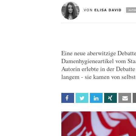
VON
ELISA DAVID
Eine neue aberwitzige Debatte
Damenhygieneartikel vom Staat
Autorin erlebte in der Debatte
langem - sie kamen von selbs
Facebook
Twitter
Linkedin
Xing
Em