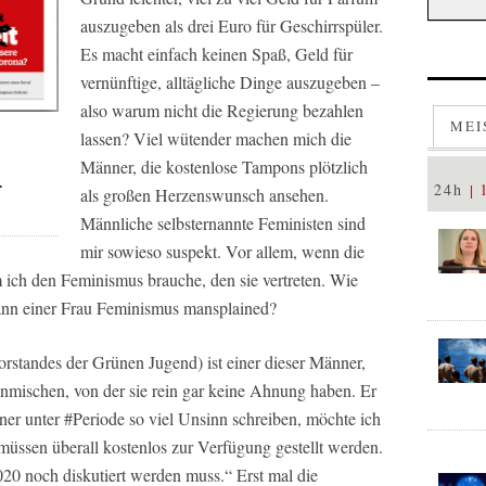
auszugeben als drei Euro für Geschirrspüler.
Es macht einfach keinen Spaß, Geld für
vernünftige, alltägliche Dinge auszugeben –
also warum nicht die Regierung bezahlen
MEI
lassen? Viel wütender machen mich die
Männer, die kostenlose Tampons plötzlich
r
24h
als großen Herzenswunsch ansehen.
Männliche selbsternannte Feministen sind
mir sowieso suspekt. Vor allem, wenn die
 ich den Feminismus brauche, den sie vertreten. Wie
ann einer Frau Feminismus mansplained?
standes der Grünen Jugend) ist einer dieser Männer,
 einmischen, von der sie rein gar keine Ahnung haben. Er
nner unter #Periode so viel Unsinn schreiben, möchte ich
müssen überall kostenlos zur Verfügung gestellt werden.
020 noch diskutiert werden muss.“ Erst mal die