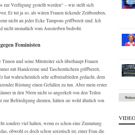
 zur Verfügung gestellt werden“ – wie stellt sich
or. Er tut ja so, als wären Frauen tickende Zeitbomben,
nn nicht an jeder Ecke Tampons griffbereit sind. Ich
sind nicht monatlich vom Aussterben bedroht.
gegen Feministen
e Timon und seine Mitstreiter sich überhaupt Frauen
zimmer mit Handcreme und Taschentüchern griffbereit,
r hat wahrscheinlich sehr selbstzufrieden gedacht, dem
änzender Rüstung einen Gefallen zu tun. Aber mein erster
nner in den 50ern nicht so angeekelt von den Teilen
Weiter
t zur Befriedigung dienten, hätten sie wohl ähnlich von
VIDE
cht sonders viel halten, wenn es schon eine Zumutung
 das, obwohl es doch schon sexistisch ist, einer Frau die