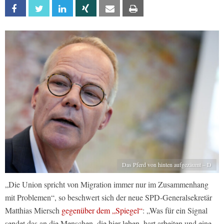
Facebook
Twitter
Linkedin
Xing
Email
Print
Das Pferd von hinten aufgezäumt – D
„Die Union spricht von Migration immer nur im Zusammenhang
mit Problemen“, so beschwert sich der neue SPD-Generalsekretär
Matthias Miersch
gegenüber dem „Spiegel“
: „Was für ein Signal
sendet das an die Menschen, die hier leben, hart arbeiten und eine