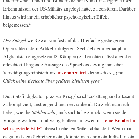
unterirdische Tunnel und Bunker, die der IS im Einsatzgebiet nach
Erkenntnissen der US-Militärs angelegt hatte, zu zerstören. Darüber
hinaus wird ihr ein erheblicher psychologischer Effekt
beigemessen.“
Der Spiegel
weiß zwar von fast auf das Dreifache gestiegenen
Opferzahlen (dem Artikel zufolge ein Sechstel der überhaupt in
Afghanistan eingesetzten IS-Kämpfer) zu berichten, lässt aber die
erleichtert klingende Aussage des Sprechers des afghanischen
Verteidigungsministeriums
unkommentiert
, demnach es
„zum
Glück keine Berichte über getötete Zivilisten gebe“
.
Die Spitzfindigkeiten präziser Kriegsberichterstattung sind allesamt
zu kompliziert, anstrengend und nervraubend; Da zieht man sich
lieber, wie die
Süddeutsche
, aufs sachliche zurück, wenn sie den
Vorgang wortreich und völlig blutleer auf zwei mit
„eine Bombe für
sehr spezielle Fälle“
überschriebenen Seiten abhandelt. Wenn man
es gut mit dem Schreiber meint, könnte man darin ein Indiz für sein