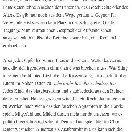
Feindzielen, ohne Ansehen der Personen, des Geschlechts oder des
Alters. Es gibt nur noch aus dem Wege geräumte Gegner, für
Verwundete ist sowieso kein Platz in der Schlagzeile. Ob der
Teejunge beim vertraulichen Gespräch der Aufständischen
ausgeschenkt hat, lässt die Berichterstatter kalt, eine Recherche
erübrigt sich.
Aber jedes Opfer hat seinen Preis und löst eine Welle des Zorns
aus, die sich irgendwann einmal an etwas brechen muss. Was Sting
in seinem berühmten Lied über die Russen sang, trifft auch für die
Eltern im Nahen Osten zu:
„the arabs love their children too.“
Jedes Kind, das blutüberströmt und staubbedeckt aus den Ruinen
des elterlichen Hauses gezogen wird, hat ein Recht darauf, genannt
zu werden, auch wenn das den falschen Agitatoren in die Hände
spielt. Mitgefühl und Mitleid dürfen nicht nur da ansetzen, wo es
politisch gerechtfertigt scheint. Deutschland spielt hier im Chor
seiner westlichen Alliierten als Zielfernrohr mit, da kann sich die