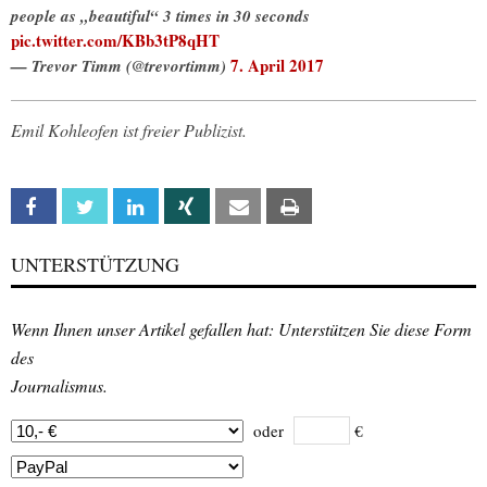
people as „beautiful“ 3 times in 30 seconds
pic.twitter.com/KBb3tP8qHT
7. April 2017
— Trevor Timm (@trevortimm)
Emil Kohleofen ist freier Publizist.
Facebook
Twitter
Linkedin
Xing
Email
Print
UNTERSTÜTZUNG
Wenn Ihnen unser Artikel gefallen hat: Unterstützen Sie diese Form
des
Journalismus.
oder
€