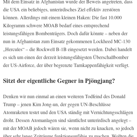
Mit dem Einsatz in Afghanistan wurde der Beweis angetreten, dass
die USA ein beliebiges, unterirdisches Ziel effektiv zerstören
können. Allerdings mit einem kleinen Haken: Die fast 10.000
Kilogramm schwere MOAB bedarf eines entsprechend
leistungsfähigen Bombenträgers. Doch dafür könnte – neben der
nun in Afghanistan zum Einsatz gekommenen Lockheed MC-130
„Hercules“ – die Rockwell B-1B eingesetzt werden. Dabei handelt
es sich um einen der derzeit leistungsfähigsten Überschallbomber
der US-Airforce, der über begrenzte Tarnkappenfähigkeit verfügt.
Sitzt der eigentliche Gegner in Pjöngjang?
Denken wir nun einmal an einen weiteren Todfeind des Donald
Trump – jenen Kim Jong-un, der gegen UN-Beschlüsse
Atomraketen testet und den USA ständig mit Vernichtungsschlägen
droht. Dessen Atomanlagen sind sämtlichst unterirdisch angelegt –
mit der MOAB jedoch wären sie, wenn nicht zu knacken, so jedoch
über sehr lange Zeiträume funktionsunfähig zu machen. Wollten die