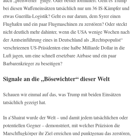
auch „preiswerter“ ginge. Oder besser formuliert: Geht es Trump
bei diesen Waffeneinsätzen tatsächlich nur um 36 IS-Kämpfer und
etwas Guerilla-Logistik? Geht es nur darum, dem Syrer einen
Flughafen und ein paar Flugmaschinen zu zerstören? Oder steckt
nicht deutlich mehr dahinter, wenn die USA wenige Wochen nach
der Amtseinführung eines in Deutschland als „Rechtspopulist“
verschrieenen US-Präsidenten eine halbe Milliarde Dollar in die
Luft jagen, um eine schnell ersetzbare Airbase und ein paar
Barbarenkrieger zu beseitigen?
Signale an die „Bösewichter“ dieser Welt
Schauen wir einmal auf das, was Trump mit beiden Einsätzen
tatsächlich gezeigt hat.
In a’Shairat wurde der Welt – und damit jedem tatsächlichen oder
potentiellen Gegner – demonstriert, mit welcher Präzision die
Marschflugkörper ihr Ziel erreichen und punktgenau das zerstören,