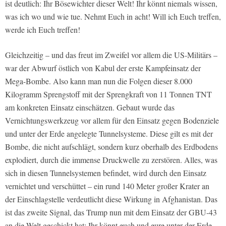
ist deutlich: Ihr Bösewichter dieser Welt! Ihr könnt niemals wissen,
was ich wo und wie tue. Nehmt Euch in acht! Will ich Euch treffen,
werde ich Euch treffen!
Gleichzeitig – und das freut im Zweifel vor allem die US-Militärs –
war der Abwurf östlich von Kabul der erste Kampfeinsatz der
Mega-Bombe. Also kann man nun die Folgen dieser 8.000
Kilogramm Sprengstoff mit der Sprengkraft von 11 Tonnen TNT
am konkreten Einsatz einschätzen. Gebaut wurde das
Vernichtungswerkzeug vor allem für den Einsatz gegen Bodenziele
und unter der Erde angelegte Tunnelsysteme. Diese gilt es mit der
Bombe, die nicht aufschlägt, sondern kurz oberhalb des Erdbodens
explodiert, durch die immense Druckwelle zu zerstören. Alles, was
sich in diesen Tunnelsystemen befindet, wird durch den Einsatz
vernichtet und verschüttet – ein rund 140 Meter großer Krater an
der Einschlagstelle verdeutlicht diese Wirkung in Afghanistan. Das
ist das zweite Signal, das Trump nun mit dem Einsatz der GBU-43
an die Welt geschickt hat: Ihr könnt euch und eure unter der Erde