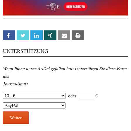
Facebook
Twitter
Linkedin
Xing
Email
Print
UNTERSTÜTZUNG
Wenn Ihnen unser Artikel gefallen hat: Unterstützen Sie diese Form
des
Journalismus.
oder
€
Weiter