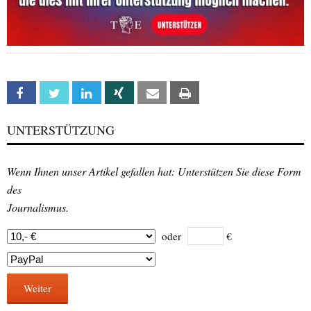
Facebook
Twitter
Linkedin
Xing
Email
Print
UNTERSTÜTZUNG
Wenn Ihnen unser Artikel gefallen hat: Unterstützen Sie diese Form
des
Journalismus.
oder
€
Weiter