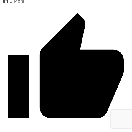
im
…
Mehr