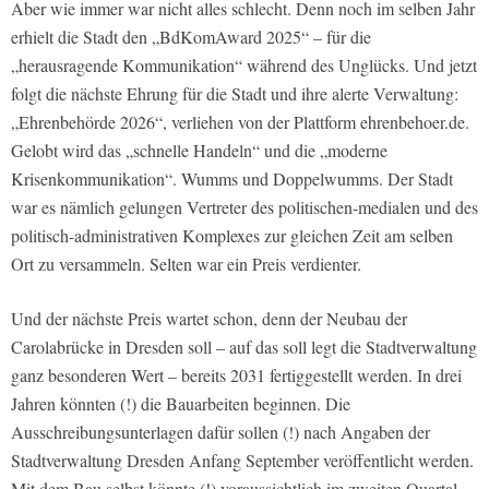
Aber wie immer war nicht alles schlecht. Denn noch im selben Jahr
erhielt die Stadt den „BdKomAward 2025“ – für die
„herausragende Kommunikation“ während des Unglücks. Und jetzt
folgt die nächste Ehrung für die Stadt und ihre alerte Verwaltung:
„Ehrenbehörde 2026“, verliehen von der Plattform ehrenbehoer.de.
Gelobt wird das „schnelle Handeln“ und die „moderne
Krisenkommunikation“. Wumms und Doppelwumms. Der Stadt
war es nämlich gelungen Vertreter des politischen-medialen und des
politisch-administrativen Komplexes zur gleichen Zeit am selben
Ort zu versammeln. Selten war ein Preis verdienter.
Und der nächste Preis wartet schon, denn der Neubau der
Carolabrücke in Dresden soll – auf das soll legt die Stadtverwaltung
ganz besonderen Wert – bereits 2031 fertiggestellt werden. In drei
Jahren könnten (!) die Bauarbeiten beginnen. Die
Ausschreibungsunterlagen dafür sollen (!) nach Angaben der
Stadtverwaltung Dresden Anfang September veröffentlicht werden.
Mit dem Bau selbst könnte (!) voraussichtlich im zweiten Quartal