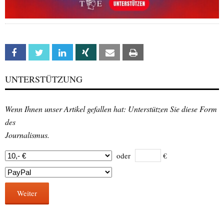
Facebook
Twitter
Linkedin
Xing
Email
Print
UNTERSTÜTZUNG
Wenn Ihnen unser Artikel gefallen hat: Unterstützen Sie diese Form
des
Journalismus.
oder
€
Weiter