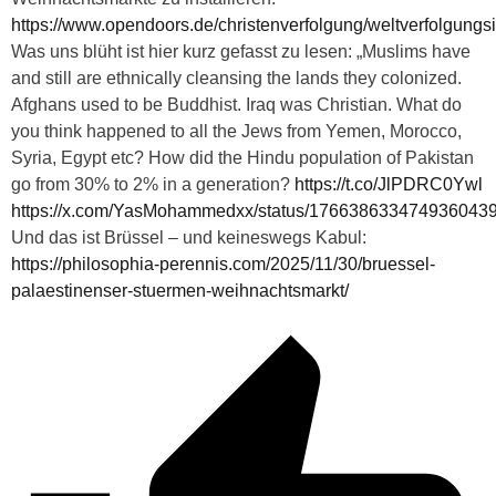
https://www.opendoors.de/christenverfolgung/weltverfolgungsi
Was uns blüht ist hier kurz gefasst zu lesen: „Muslims have
and still are ethnically cleansing the lands they colonized.
Afghans used to be Buddhist. Iraq was Christian. What do
you think happened to all the Jews from Yemen, Morocco,
Syria, Egypt etc? How did the Hindu population of Pakistan
go from 30% to 2% in a generation?
https://t.co/JlPDRC0Ywl
https://x.com/YasMohammedxx/status/176638633474936043
Und das ist Brüssel – und keineswegs Kabul:
https://philosophia-perennis.com/2025/11/30/bruessel-
palaestinenser-stuermen-weihnachtsmarkt/