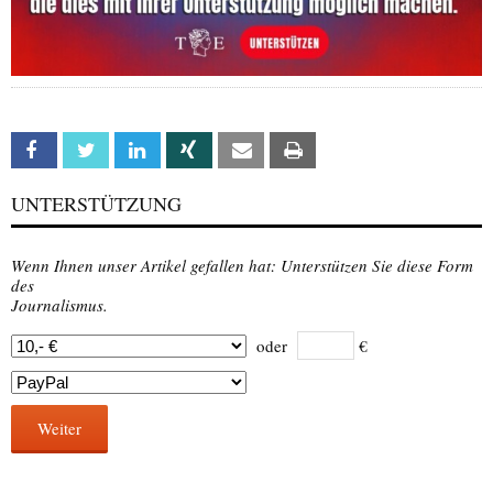
Facebook
Twitter
Linkedin
Xing
Email
Print
UNTERSTÜTZUNG
Wenn Ihnen unser Artikel gefallen hat: Unterstützen Sie diese Form
des
Journalismus.
oder
€
Weiter