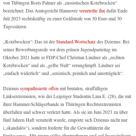
von Tübingen Boris Palmer als „rassistischen Kotzbrocken“
bezeichnet. Das Amtsgericht Hannover
verurteilte ihn
dafür Ende
Juli 2023 rechtskräftig zu einer Geldstrafe von 30 Euro mal 30
Tagessätzen.
„Kotzbrocken“: Das ist der
Standard-Wortschatz
des Dzienus: Bei
seiner Bewerbungsrede vor dem grünen Jugendparteitag im
Oktober 2021 hatte er FDP-Chef Christian Lindner als „rechten
Kotzbrocken“ und als „gelbe Null“ verunglimpft. Lindner sei
„einfach widerlich“ und „sexistisch, peinlich und unerträglich“.
Dzienus
sympathisierte offen
mit brutalen, straffälligen
Linksextremisten, wie der Leipziger Studentin Lina E. (28), die mit
ihrer Hammer-Schlägerbande in Thüringen Rechtsextremisten
überfallen und schwer verletzt hatte. Als sie im Juni 2023 zu über
fünf Jahren Haft verurteilt wurde, empörte sich Dzienus nicht nur
(„skandalös“), sondern forderte für die Gewalttäterin die
Freilassung: „Mit einem völlig übertriebenen und auf fragwürdigen