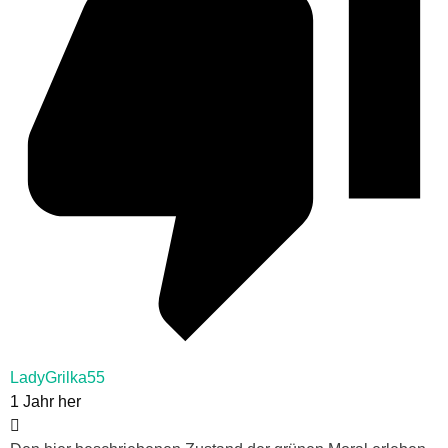
LadyGrilka55
1 Jahr her