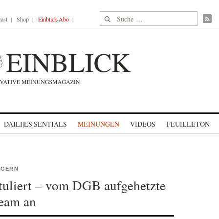
Suche nach:
ast
Shop
Einblick-Abo
DAILI|ES|SENTIALS
MEINUNGEN
VIDEOS
FEUILLETON
ÄGERN
tuliert – vom DGB aufgehetzte
Team an